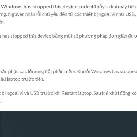
y
Windows has stopped this device code 43
xảy ra khi máy tính
g. Nguyên nhân lỗi chủ yếu đến từ các thiết bị ngoại vi như USB,
ển.
s has stopped this device bằng một số phương pháp đơn giản đư
 khắc phục các lỗi xung đột phần mềm. Khi lỗi Windows has stoppe
lại laptop trước tiên.
t bị ngoại vi và USB trước khi Restart laptop. Sau khi khởi động xo
.