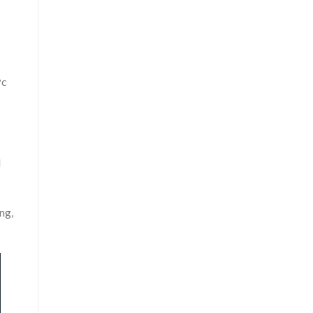
ợc
d
ng,