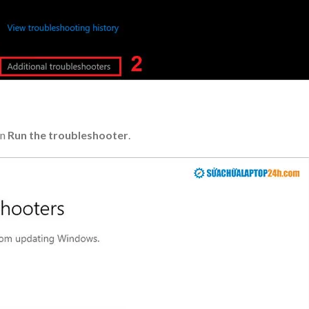
ọn
Run the troubleshooter
.