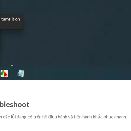
ubleshoot
 các lỗi đang có trên hệ điều hành và tiến hành khắc phục nhanh