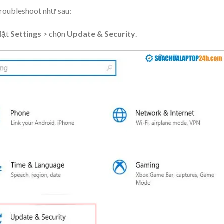
roubleshoot như sau:
đặt
Settings
> chọn
Update & Security
.