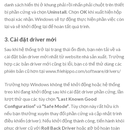
danh sách hiển thị ở khung phải rồi nhấn phải chuột trên thiết
bị phần cứng và chọn
Uninstall.
Chọn
OK
khi xuất hiện hộp
thoại xác nhận. Windows sẽ tự động thực hiện phần việc còn
lại và sẽ khởi động lại để hoàn tất quá trình.
3. Cài đặt driver mới
Sau khi hệ thống trở lại trạng thái ổn định, bạn nên tải về và
cài đặt bản driver mới nhất từ website nhà sản xuất. Trường
hợp các bản driver mới cũng bị lỗi, bạn có thể thử dùng các
phiên bản cũ hơn tại www.filehippo.com/software/drivers/
Trường hợp Windows không thể khởi động hoặc hệ thống
treo khi đang khởi động sau khi cài đặt driver phần cứng, lần
lượt thử qua các tùy chọn
“Last Known Good
Configuration”
và
“Safe Mode”
. Tùy chọn này rất hữu ích
nếu bạn thường xuyên thay đổi phần cứng và cập nhật trình
điều khiển (driver). Nếu khởi động thành công, tiến hành khôi
phục driver cũ với
Roll Back Driver
hoặc gỡ bỏ hoàn toàn