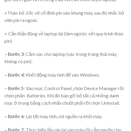
+
Tháo bỏ 3 ốc vít cố định pin vào khung máy, sau đó nhấc bỏ
viên pin ra ngoài
.
+ Cẩn thận đóng vỏ laptop lại (làm ngược với quy trình tháo
pin)
– Bước 3
: Cắm sạc cho laptop (sạc trong trạng thái máy
không có pin).
– Bước 4:
Khởi động máy tính để vào Windows.
– Bước 5
: Vào mục Control Panel, chọn Device Manager rồi
chọn phần Batteries. Khi đó bạn gỡ bỏ tất cả những danh
mục ở trong bằng cách nhấn chuột phải rồi chọn Uninstall.
– Bước 6
: Lại tắt máy tính, rút nguồn ra khỏi máy.
– Bước 7
: Thực hiện lắp pin lại vào máy rồi cắm nguồn cho