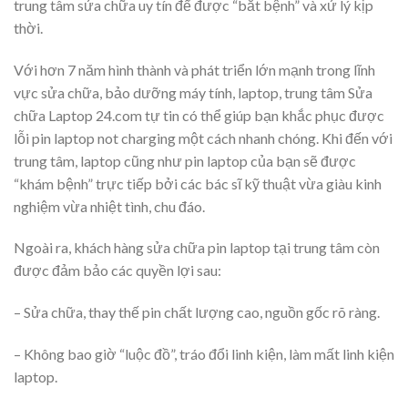
trung tâm sửa chữa uy tín để được “bắt bệnh” và xử lý kịp
thời.
Với hơn 7 năm hình thành và phát triển lớn mạnh trong lĩnh
vực sửa chữa, bảo dưỡng máy tính, laptop, trung tâm Sửa
chữa Laptop 24.com tự tin có thể giúp bạn khắc phục được
lỗi pin laptop not charging một cách nhanh chóng. Khi đến với
trung tâm, laptop cũng như pin laptop của bạn sẽ được
“khám bệnh” trực tiếp bởi các bác sĩ kỹ thuật vừa giàu kinh
nghiệm vừa nhiệt tình, chu đáo.
Ngoài ra, khách hàng sửa chữa pin laptop tại trung tâm còn
được đảm bảo các quyền lợi sau:
– Sửa chữa, thay thế pin chất lượng cao, nguồn gốc rõ ràng.
– Không bao giờ “luộc đồ”, tráo đổi linh kiện, làm mất linh kiện
laptop.