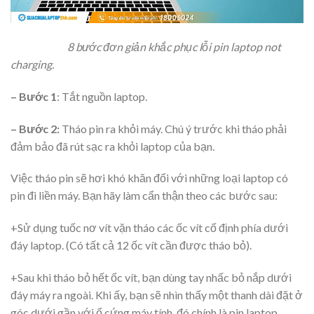
8 bước đơn giản khắc phục lỗi pin laptop not
charging.
– Bước 1
: Tắt nguồn laptop.
– Bước 2:
Tháo pin ra khỏi máy. Chú ý trước khi tháo phải
đảm bảo đã rút sạc ra khỏi laptop của bạn.
Việc tháo pin sẽ hơi khó khăn đối với những loại laptop có
pin đi liền máy. Bạn hãy làm cẩn thận theo các bước sau:
+
Sử dụng tuốc nơ vít vặn tháo các ốc vít cố định phía dưới
đáy laptop. (Có tất cả 12 ốc vít cần được tháo bỏ).
+
Sau khi tháo bỏ hết ốc vít, bạn dùng tay nhấc bỏ nắp dưới
đáy máy ra ngoài. Khi ấy, bạn sẽ nhìn thấy một thanh dài đặt ở
góc dưới gần với ổ cứng máy tính, đó chính là pin laptop.