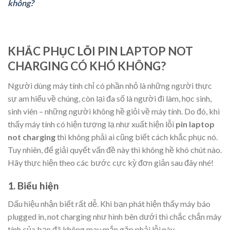
không?
KHẮC PHỤC LỖI PIN LAPTOP NOT
CHARGING CÓ KHÓ KHÔNG?
Người dùng máy tính chỉ có phần nhỏ là những người thực
sự am hiểu về chúng, còn lại đa số là người đi làm, học sinh,
sinh viên – những người không hề giỏi về máy tính. Do đó, khi
thấy máy tính có hiện tượng lạ như xuất hiện lỗi
pin laptop
not charging
thì không phải ai cũng biết cách khắc phục nó.
Tuy nhiên, để giải quyết vấn đề này thì không hề khó chút nào.
Hãy thực hiện theo các bước cực kỳ đơn giản sau đây nhé!
1. Biểu hiện
Dấu hiệu nhận biết rất dễ. Khi bạn phát hiện thấy máy báo
plugged in, not charging như hình bên dưới thì chắc chắn máy
tính của bạn đã không may mắn gặp phải lỗi này.