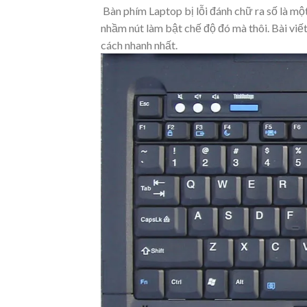
Bàn phím Laptop bị lỗi đánh chữ ra số là một
nhầm nút làm bật chế độ đó mà thôi. Bài vi
cách nhanh nhất.