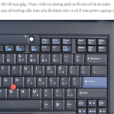
 lỗi rất hay gặp. Thực chất nó không phải là lỗi mà chỉ là do bấm
ết này sẽ hướng dẫn bạn sửa lỗi đánh chữ ra số ở bàn phím Laptop