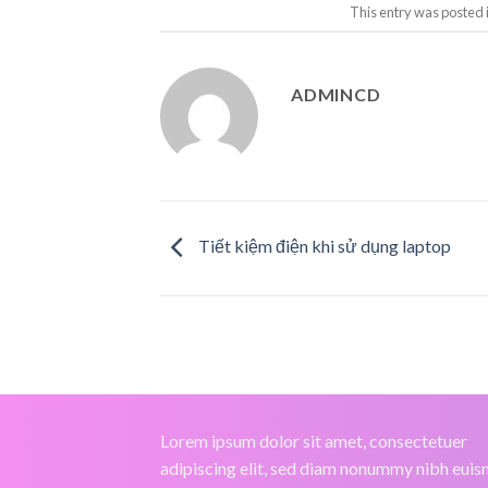
This entry was posted 
ADMINCD
Tiết kiệm điện khi sử dụng laptop
Lorem ipsum dolor sit amet, consectetuer
adipiscing elit, sed diam nonummy nibh eui