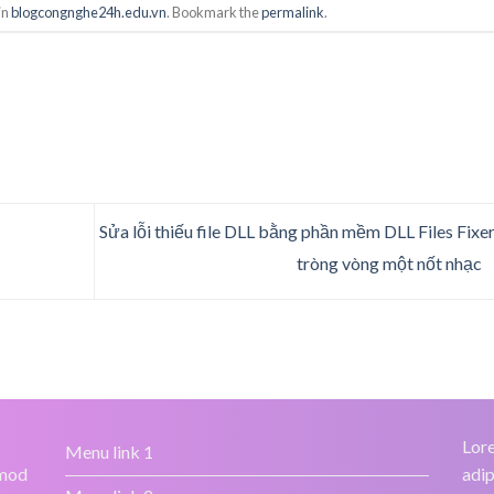
in
blogcongnghe24h.edu.vn
. Bookmark the
permalink
.
Sửa lỗi thiếu file DLL bằng phần mềm DLL Files Fixer
tròng vòng một nốt nhạc
Lore
Menu link 1
smod
adip