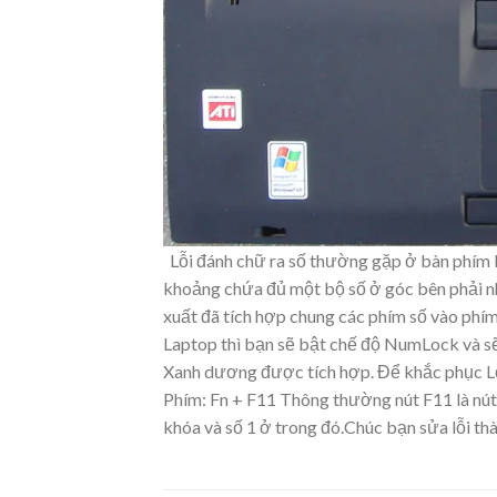
Lỗi đánh chữ ra số thường gặp ở bàn phím L
khoảng chứa đủ một bộ số ở góc bên phải nh
xuất đã tích hợp chung các phím số vào phím
Laptop thì bạn sẽ bật chế độ NumLock và sẽ
Xanh dương được tích hợp. Để khắc phục Lỗi
Phím: Fn + F11 Thông thường nút F11 là nú
khóa và số 1 ở trong đó.Chúc bạn sửa lỗi th