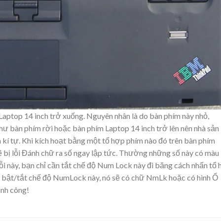
aptop 14 inch trở xuống. Nguyên nhân là do bàn phím này nhỏ,
ư bàn phím rời hoặc bàn phím Laptop 14 inch trở lên nên nhà sản
 kí tự. Khi kích hoạt bằng một tổ hợp phím nào đó trên bàn phím
 bị lỗi Đánh chữ ra số ngay lập tức. Thường những số này có màu
 này, bạn chỉ cần tắt chế độ Num Lock này đi băng cách nhấn tổ
t bật/tắt chế độ NumLock này, nó sẽ có chữ NmLk hoặc có hình Ổ
ành công!