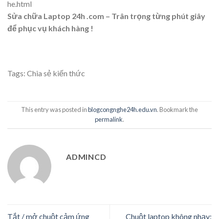
he.html
Sửa chữa Laptop 24h .com – Trân trọng từng phút giây
để phục vụ khách hàng !
Tags:
Chia sẻ kiến thức
This entry was posted in
blogcongnghe24h.edu.vn
. Bookmark the
permalink
.
ADMINCD
Tắt / mở chuột cảm ứng
Chuột laptop không nhạy: