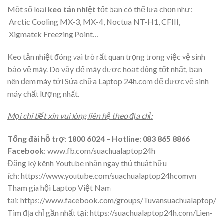
Một số loại
keo tản nhiệt
tốt bạn có thể lựa chọn như:
Arctic Cooling MX-3, MX-4, Noctua NT-H1, CFIII,
Xigmatek Freezing Point…
Keo tản nhiệt đóng vai trò rất quan trọng trong việc vệ sinh
bảo vệ máy. Do vậy, để máy được hoạt động tốt nhất, bạn
nên đem máy tới Sửa chữa Laptop 24h.com để được vệ sinh
máy chất lượng nhất.
Mọi chi tiết xin vui lòng liên hệ theo địa chỉ:
Tổng đài hỗ trợ
:
1800 6024
– Hotline
:
083 865 8866
Facebook
:
www.fb.com/suachualaptop24h
Đăng ký kênh Youtube nhận ngay thủ thuật hữu
ích:
https://www.youtube.com/suachualaptop24hcomvn
Tham gia hội Laptop Việt Nam
tại:
https://www.facebook.com/groups/Tuvansuachualaptop/
Tìm địa chỉ gần nhất tại:
https://suachualaptop24h.com/Lien-