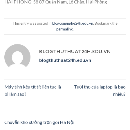
HẢI PHÒNG: Số 87 Quán Nam, Lê Chân, Hải Phòng
This entry was posted in
blogcongnghe24h.edu.vn
. Bookmark the
permalink
.
BLOGTHUTHUAT24H.EDU.VN
blogthuthuat24h.edu.vn
Máy tính kêu tít tít liên tục là
Tuổi thọ của laptop là bao
bị làm sao?
nhiêu?
Chuyển kho xưởng trọn gói Hà Nội