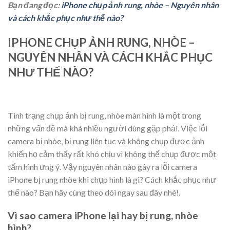
Bạn đang đọc:
iPhone chụp ảnh rung, nhòe – Nguyên nhân
và cách khắc phục như thế nào?
IPHONE CHỤP ẢNH RUNG, NHÒE –
NGUYÊN NHÂN VÀ CÁCH KHẮC PHỤC
NHƯ THẾ NÀO?
Tình trạng chụp ảnh bị rung, nhòe màn hình là một trong
những vấn đề mà khá nhiều người dùng gặp phải. Việc lỗi
camera bị nhòe, bị rung liên tục và không chụp được ảnh
khiến họ cảm thấy rất khó chịu vì không thể chụp được một
tấm hình ưng ý. Vậy nguyên nhân nào gây ra lỗi camera
iPhone bị rung nhòe khi chụp hình là gì? Cách khắc phục như
thế nào? Bạn hãy cùng theo dõi ngay sau đây nhé!.
Vì sao camera iPhone lại hay bị rung, nhòe
hình?