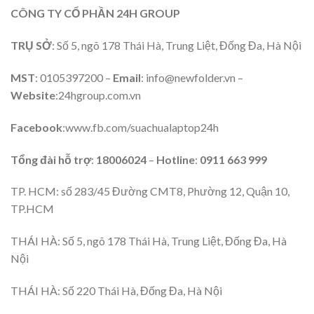
CÔNG TY CỔ PHẦN 24H GROUP
TRỤ SỞ
: Số 5, ngõ 178 Thái Hà, Trung Liệt, Đống Đa, Hà Nội
MST
: 0105397200 –
Email
: info@newfolder.vn –
Website
:
24hgroup.com.vn
Facebook
:
www.fb.com/suachualaptop24h
Tổng đài hỗ trợ
:
18006024
–
Hotline
:
0911 663 999
TP. HCM: số 283/45 Đường CMT8, Phường 12, Quận 10,
TP.HCM
THÁI HÀ: Số 5, ngõ 178 Thái Hà, Trung Liệt, Đống Đa, Hà
Nội
THÁI HÀ: Số 220 Thái Hà, Đống Đa, Hà Nội