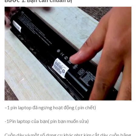
–
1 pin laptop đã ngưng hoạt động ( pin chết)
-1
Pin laptop của bạn( pin bạn muốn sửa)
Cuộn dây và một số dụng cụ khác như kìm cắt dây, cuộn băng