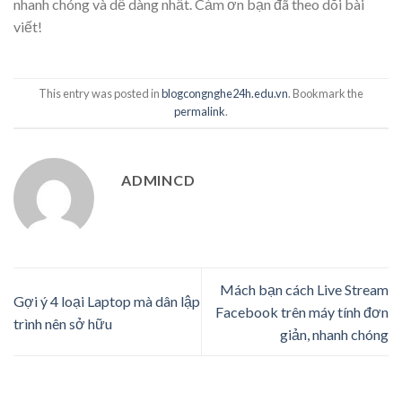
nhanh chóng và dễ dàng nhất. Cảm ơn bạn đã theo dõi bài
viết!
This entry was posted in
blogcongnghe24h.edu.vn
. Bookmark the
permalink
.
ADMINCD
Mách bạn cách Live Stream
Gợi ý 4 loại Laptop mà dân lập
Facebook trên máy tính đơn
trình nên sở hữu
giản, nhanh chóng