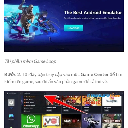
Tải phần mềm Game Loop
Bước 2
: Tại đây bạn truy cập vào mục
Game Center
để tìm
kiếm tên game, sau đó ấn vào phần game để tải nó về.