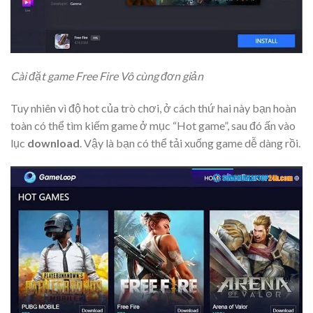
Cài đặt game Free Fire Vô cùng đơn giản
Tuy nhiên vì độ hot của trò chơi, ở cách thứ hai này bạn hoàn
toàn có thể tìm kiếm game ở mục “Hot game”, sau đó ấn vào
lục
download
. Vậy là bạn có thể tải xuống game dễ dàng rồi.