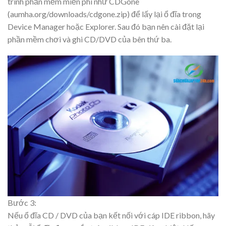
trình phần mềm miễn phí như CDGone
(aumha.org/downloads/cdgone.zip) để lấy lại ổ đĩa trong
Device Manager hoặc Explorer. Sau đó bạn nên cài đặt lại
phần mềm chơi và ghi CD/DVD của bên thứ ba.
Bước 3:
Nếu ổ đĩa CD / DVD của bạn kết nối với cáp IDE ribbon, hãy