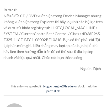
Bước 8:
Nếu ổ đĩa CD / DVD xuất hiện trong Device Manager nhưng
không xuất hiện trong Explorer thì hãy loại bỏ các bộ lọc trên
và dưới từ khóa registry tại: HKEY_LOCAL_MACHINE /
SYSTEM / CurrentControlSet / Control / Class / 4D36E965-
E325-11CE-BFC1-08002BE10318. Bạn có thể phải cài đặt
lại phần mềm ghi.
Nếu chẳng may laptop của bạn bị lỗi thì
hãy làm theo hướng dẫn trên để có thể sửa ổ đĩa laptop
nhanh và hiệu quả nhất. Chúc các bạn thành công!
Nguồn: Dịch
This entry was posted in
blogcongnghe24h.edu.vn
. Bookmark the
permalink
.