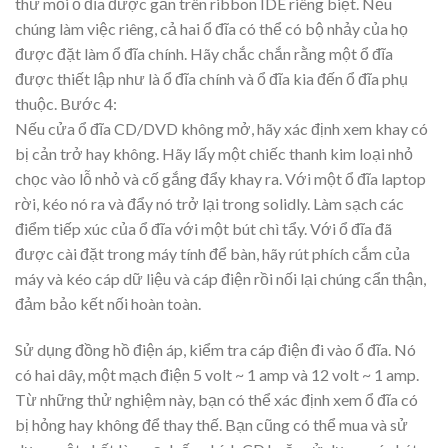
thử mỗi ổ đĩa được gắn trên ribbon IDE riêng biệt. Nếu
chúng làm việc riêng, cả hai ổ đĩa có thể có bộ nhảy của họ
được đặt làm ổ đĩa chính. Hãy chắc chắn rằng một ổ đĩa
được thiết lập như là ổ đĩa chính và ổ đĩa kia đến ổ đĩa phụ
thuộc.
Bước 4:
Nếu cửa ổ đĩa CD/DVD không mở, hãy xác định xem khay có
bị cản trở hay không. Hãy lấy một chiếc thanh kim loại nhỏ
chọc vào lỗ nhỏ và cố gắng đẩy khay ra. Với một ổ đĩa laptop
rời, kéo nó ra và đẩy nó trở lại trong solidly. Làm sạch các
điểm tiếp xúc của ổ đĩa với một bút chì tẩy. Với ổ đĩa đã
được cài đặt trong máy tính để bàn, hãy rút phích cắm của
máy và kéo cáp dữ liệu và cáp điện rồi nối lại chúng cẩn thận,
đảm bảo kết nối hoàn toàn.
Sử dụng đồng hồ điện áp, kiểm tra cáp điện đi vào ổ đĩa. Nó
có hai dây, một mạch điện 5 volt ~ 1 amp và 12 volt ~ 1 amp.
Từ những thử nghiệm này, bạn có thể xác định xem ổ đĩa có
bị hỏng hay không để thay thế. Bạn cũng có thể mua và sử