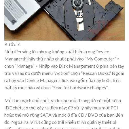
Bước 7:
Nếu đèn sáng lên nhưng không xuất hiện trong
Device
Manager
thì hãy thử nhấp chuột phải vào “My Computer” >
chọn “Manage” > Nhấp vào Disk Management ở phía bên tay
trái và sau đó dưới menu “Action” chọn “Rescan Disks.” Ngoài
ra hãy vào Device Manager, click vào gốc của cây hoặc trên
bất kỳ mục nào và chọn “Scan for hardware changes” .
Một bo mạch chủ chết, ví dụ như một trong đó có một kênh
IDE chết, có thể gây ra điều này; để xử lý hãy mua một PCI
hoặc thẻ mở rộng SATA và móc ổ đĩa CD / DVD của bạn đến
đó. Ngoài ra, Virút cũng có thể khiến trình quản lý thiết bị