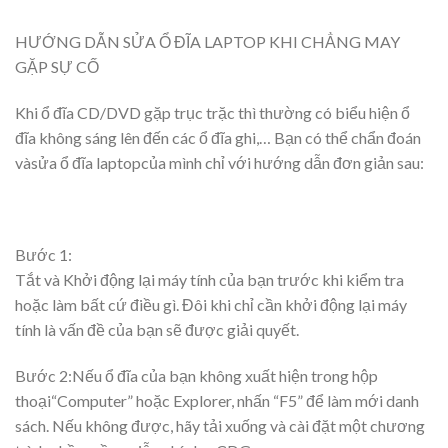
HƯỚNG DẪN SỬA Ổ ĐĨA LAPTOP KHI CHẲNG MAY
GẶP SỰ CỐ
Khi ổ đĩa CD/DVD gặp trục trặc thì thường có biểu hiện ổ
đĩa không sáng lên đến các ổ đĩa ghi,… Bạn có thể chẩn đoán
và
sửa ổ đĩa laptop
của mình chỉ với hướng dẫn đơn giản sau:
Bước 1:
Tắt và Khởi động lại máy tính của bạn trước khi kiểm tra
hoặc làm bất cứ điều gì. Đôi khi chỉ cần khởi động lại máy
tính là vấn đề của bạn sẽ được giải quyết.
Bước 2:
Nếu ổ đĩa của bạn không xuất hiện trong hộp
thoại
“
Computer
” hoặc Explorer, nhấn “F5” để làm mới danh
sách. Nếu không được, hãy tải xuống và cài đặt một chương