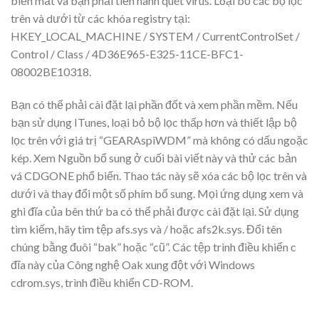
biến mất và bạn phải tiến hành quét virus. Loại bỏ các bộ lọc
trên và dưới từ các khóa registry tại:
HKEY_LOCAL_MACHINE / SYSTEM / CurrentControlSet /
Control / Class / 4D36E965-E325-11CE-BFC1-
08002BE10318.
Bạn có thể phải cài đặt lại phần đốt và xem phần mềm. Nếu
bạn sử dụng ITunes, loại bỏ bộ lọc thấp hơn và thiết lập bộ
lọc trên với giá trị “GEARAspiWDM” mà không có dấu ngoặc
kép. Xem Nguồn bổ sung ở cuối bài viết này và thử các bản
vá CDGONE phổ biến. Thao tác này sẽ xóa các bộ lọc trên và
dưới và thay đổi một số phím bổ sung. Mọi ứng dụng xem và
ghi đĩa của bên thứ ba có thể phải được cài đặt lại. Sử dụng
tìm kiếm, hãy tìm tệp afs.sys và / hoặc afs2k.sys. Đổi tên
chúng bằng đuôi “bak” hoặc “cũ”. Các tệp trình điều khiển c
đĩa này của Công nghệ Oak xung đột với Windows
cdrom.sys, trình điều khiển CD-ROM.