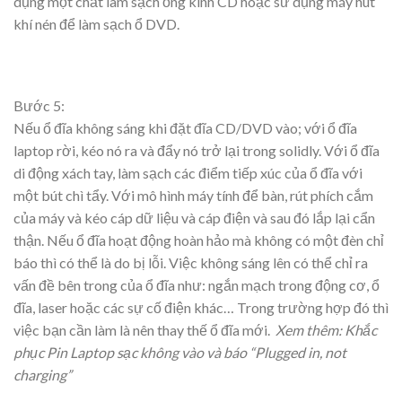
dụng một chất làm sạch ống kính CD hoặc sử dụng máy hút
khí nén để làm sạch ổ DVD.
Bước 5:
Nếu ổ đĩa không sáng khi đặt đĩa CD/DVD vào; với ổ đĩa
laptop rời, kéo nó ra và đẩy nó trở lại trong solidly. Với ổ đĩa
di động xách tay, làm sạch các điểm tiếp xúc của ổ đĩa với
một bút chì tẩy. Với mô hình máy tính để bàn, rút ​​phích cắm
của máy và kéo cáp dữ liệu và cáp điện và sau đó lắp lại cẩn
thận. Nếu ổ đĩa hoạt động hoàn hảo mà không có một đèn chỉ
báo thì có thể là do bị lỗi. Việc không sáng lên có thể chỉ ra
vấn đề bên trong của ổ đĩa như: ngắn mạch trong động cơ, ổ
đĩa, laser hoặc các sự cố điện khác… Trong trường hợp đó thì
việc bạn cần làm là nên thay thế ổ đĩa mới.
Xem thêm:
Khắc
phục Pin Laptop sạc không vào và báo “Plugged in, not
charging”