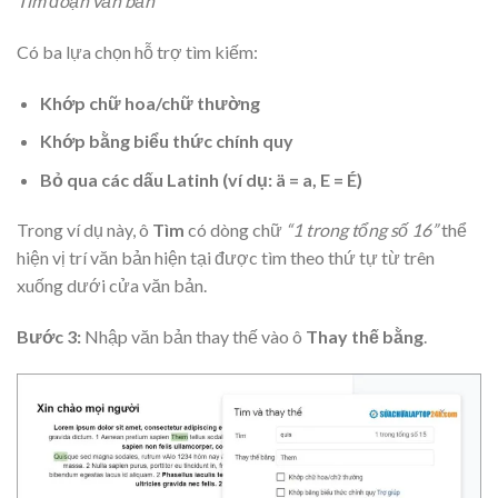
Tìm đoạn văn bản
Có ba lựa chọn hỗ trợ tìm kiếm:
Khớp chữ hoa/chữ thường
Khớp bằng biểu thức chính quy
Bỏ qua các dấu Latinh (ví dụ: ä = a, E = É)
Trong ví dụ này, ô
Tìm
có dòng chữ
“1 trong tổng số 16”
thể
hiện vị trí văn bản hiện tại được tìm theo thứ tự từ trên
xuống dưới cửa văn bản.
Bước 3:
Nhập văn bản thay thế vào ô
Thay thế bằng
.