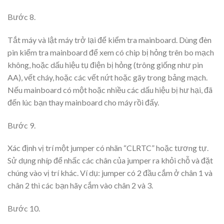
Bước
8.
Tắt máy và lật máy trở lại để kiểm tra mainboard. Dùng đèn
pin kiểm tra mainboard để xem có chip bị hỏng trên bo mạch
không, hoặc dấu hiệu tụ điện bị hỏng (trông giống như pin
AA), vết cháy, hoặc các vết nứt hoặc gãy trong bảng mạch.
Nếu mainboard có một hoặc nhiều các dấu hiệu bị hư hại, đã
đến lúc bạn thay mainboard cho máy rồi đấy.
Bước
9.
Xác định vị trí một jumper có nhãn “CLRTC” hoặc tương tự.
Sử dụng nhíp để nhấc các chân của jumper ra khỏi chỗ và đặt
chúng vào vị trí khác. Ví dụ: jumper có 2 đầu cắm ở chân 1 và
chân 2 thì các bạn hãy cắm vào chân 2 và 3.
Bước
10.