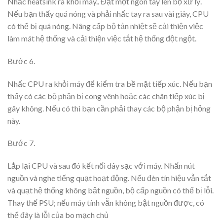
Nhấc heatsink ra khỏi máy.. Đặt một ngón tay lên bộ xử lý.
Nếu bạn thấy quá nóng và phải nhấc tay ra sau vài giây, CPU
có thể bị quá nóng. Nâng cấp bộ tản nhiệt sẽ cải thiện việc
làm mát hệ thống và cải thiện việc tắt hệ thống đột ngột.
Bước
6.
Nhấc CPU ra khỏi máy để kiểm tra bề mặt tiếp xúc. Nếu bạn
thấy có các bộ phận bị cong vênh hoặc các chân tiếp xúc bị
gãy không. Nếu có thì bạn cần phải thay các bộ phận bị hỏng
này.
Bước
7.
Lắp lại CPU và sau đó kết nối dây sạc với máy. Nhấn nút
nguồn và nghe tiếng quạt hoạt động. Nếu đèn tín hiệu vẫn tắt
và quạt hệ thống không bật nguồn, bộ cấp nguồn có thể bị lỗi.
Thay thế PSU; nếu máy tính vẫn không bật nguồn được, có
thể đây là lỗi của bo mạch chủ