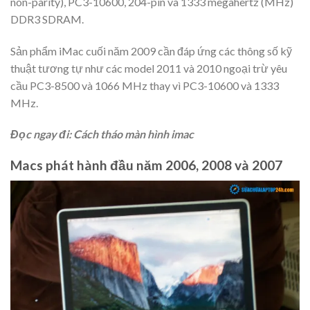
non-parity), PC3-10600, 204-pin và 1333 megahertz (MHz)
DDR3 SDRAM.
Sản phẩm iMac cuối năm 2009 cần đáp ứng các thông số kỹ
thuật tương tự như các model 2011 và 2010 ngoại trừ yêu
cầu PC3-8500 và 1066 MHz thay vì PC3-10600 và 1333
MHz.
Đọc ngay đi:
Cách tháo màn hình imac
Macs phát hành đầu năm 2006, 2008 và 2007