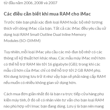
từ đầu năm 2006, 2008 và 2007
Các điều cần biết khi mua RAM cho iMac
Trước tiên bạn phải xác định loại RAM hoặc bộ nhớ tương
thích với dòng iMac của bạn. Tất cả các iMac đều yêu cầu sử
dụng loại RAM Small Outline Dual Inline Memory
Modules (SO-DIMM)
Tuy nhiên, mỗi loại iMac yêu cầu các mô-đun bộ nhớ có các
thông số kỹ thuật hơi khác nhau. Các mẫu máy iMac mới hơn
có thể hỗ trợ RAM lên tới 16 gigabyte (GB); trong khi các
mẫu cũ hơn của iMac chỉ có thể hỗ trợ tới 2 GB RAM phụ.
Khi dung lượng lưu trữ ít như vậy bạn sẽ phải nâng cấp RAM
nếu muốn có nhiều không gian sử dụng hơn.
Cách mua đơn giản nhất đó là bạn ra trực tiếp cửa hàng phụ
kiện máy tính, ở đó sẽ có nhân viên tư vấn cho bạn loại RAM
nào phù hợp với Imac bạn đang dùng. Lưu ý là bạn nên mang