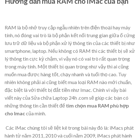
Hướng dẫn mua RAM cho iMac của bạn
RAM là bộ nhớ truy cập ngẫu nhiên trên điện thoại hay máy
tính, nó đóng vai trò là bộ phận kết nối trung gian giữa ổ cứng
lưu trữ dữ liệu và bộ phận xử lý thông tin của các thiết bị như
smartphone, laptop. Nếu không có RAM thì các thiết bị sẽ xử
lý thông tin cực kỳ chậm, vì vậy nó có vai trò rất quan trọng
trong máy tính. Một thiết bị quan trọng như vậy thì ai cũng
muốn mua được hàng tốt, chạy nhanh và tuổi thọ cao. Tuy
nhiên không phải ai cũng biết mua loại RAM nào mới chuẩn,
đặc biệt là với thiết bị đắt tiền như Imac. Chính vì vậy bài
viết này của Sửa chữa Laptop 24h .com sẽ giúp các bạn có
những thông tin cần thiết để
tìm chọn mua RAM phù hợp
cho Imac
của mình.
Các iMac chúng tôi sẽ liệt kê trong bài này đó là: iMacs phát
hành từ năm 2011, 2010 và cuối năm 2009, iMacs phát hành