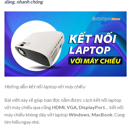
dàng, nhanh chóng
Hướng dẫn kết nối laptop với máy chiếu
Bài viết này sẽ giúp bạn đọc nắm được cách kết nối laptop
với máy chiếu qua cổng
HDMI, VGA, DisplayPort
… kết nối
máy chiếu không dây với laptop
Windows, MacBook
. Cùng
tìm hiểu ngay nhé.