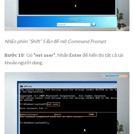
Nhấn phím “Shift” 5 lần để mở Command Prompt
Bước 10:
Gõ
“net user”
, Nhấn
Enter
để hiển thị tất cả tài
khoản người dùng.