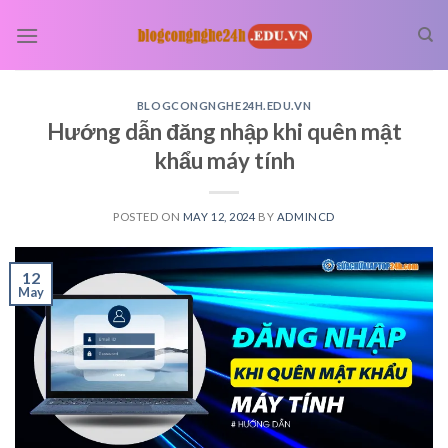
Skip
to
content
BLOGCONGNGHE24H.EDU.VN
Hướng dẫn đăng nhập khi quên mật
khẩu máy tính
POSTED ON
MAY 12, 2024
BY
ADMINCD
12
May