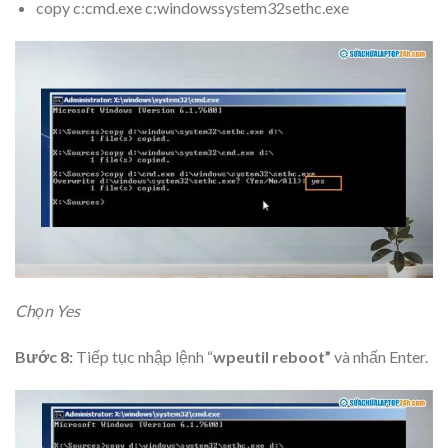
copy c:cmd.exe c:windowssystem32sethc.exe
Chọn Yes
Bước 8:
Tiếp tục nhập lệnh “
wpeutil reboot”
và nhấn Enter.