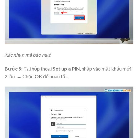
Xác nhận mã bảo mật
Bước 5:
Tại hộp thoại
Set up a PIN
, nhập vào mật khẩu mới
2 lần → Chọn
OK
để hoàn tất.