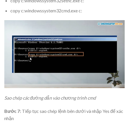
copy c:windowssystem32sethc.exe c:
copy c:windowssystem32cmd.exe c:
Sao chép các đường dẫn vào chương trình cmd
Bước 7:
Tiếp tục sao chép lệnh bên dưới và nhập Yes để xác
nhận