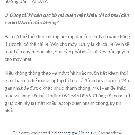
hướng dẫn TẠI ĐÂY.
3. Dùng tài khoản cục bộ mà quên mật khẩu thì có phải cần
cài lại Win từ đầu không?
Bạn có thể thử theo những hướng dẫn ở trên. Nếu vẫn không
được thì có thể cài lại Win cho máy. Lưu ý là khi cài lại Win sẽ
mất bản quyền bạn nhé, bạn cần phải nhật lại Key bản quyền
cho máy nhé!
Nếu không thông thạo về máy tính hoặc muốn tiết kiệm thời
gian, bạn có thể mang laptop tới cơ sở Sửa chữa Laptop 24h
gần nhất để được khắc phục nhanh chóng. Mọi vấn đề thắc
mắc vui lòng liên hệ Hotline 091 546 8866. Chúng tôi cam kết
giúp bạn lấy lại mật khẩu laptop quên nhanh chóng, uy tín
nhất.
This entry was posted in
blogcongnghe24h.edu.vn
. Bookmark the