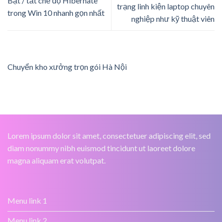
Bật / tắt chế độ Hibernate
trạng linh kiện laptop chuyên
trong Win 10 nhanh gọn nhất
nghiệp như kỹ thuật viên
Chuyển kho xưởng trọn gói Hà Nội
Lorem ipsum dolor sit amet, consectetuer adipiscing elit, sed
diam nonummy nibh euismod tincidunt ut laoreet dolore
magna aliquam erat volutpat.
Menu link 1
Menu link 2