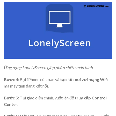
Ứng dụng LonelyScreen giúp phản chiếu màn hình
Bước 4:
Bật iPhone của bạn và
tạo kết nối với mạng Wifi
mà máy tính đang kết nối.
Bước 5:
Tại giao diện chính, vuốt lên để
truy cập
Control
Center
.
Bước 6:
Mở AirPlay
, chọn màn hình
LonelyScreen
→ Xuất