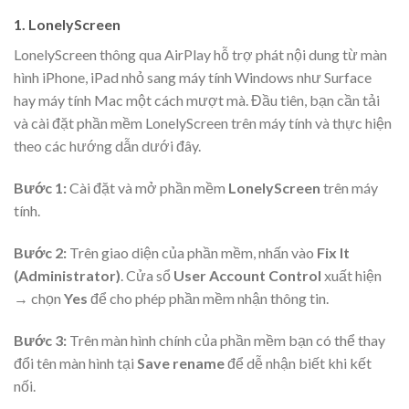
1. LonelyScreen
LonelyScreen thông qua AirPlay hỗ trợ phát nội dung từ màn
hình iPhone, iPad nhỏ sang máy tính Windows như Surface
hay máy tính Mac một cách mượt mà. Đầu tiên, bạn cần tải
và cài đặt phần mềm LonelyScreen trên máy tính và thực hiện
theo các hướng dẫn dưới đây.
Bước 1:
Cài đặt và mở phần mềm
LonelyScreen
trên máy
tính.
Bước 2:
Trên giao diện của phần mềm, nhấn vào
Fix It
(Administrator)
. Cửa sổ
User Account Control
xuất hiện
→ chọn
Yes
để cho phép phần mềm nhận thông tin.
Bước 3:
Trên màn hình chính của phần mềm bạn có thể thay
đổi tên màn hình tại
Save rename
để dễ nhận biết khi kết
nối.