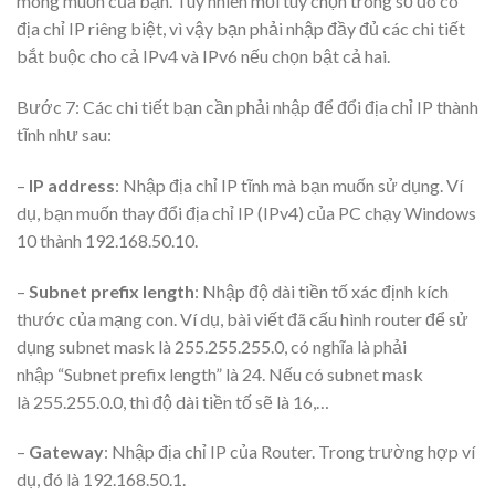
mong muốn của bạn. Tuy nhiên mỗi tùy chọn trong số đó có
địa chỉ IP riêng biệt, vì vậy bạn phải nhập đầy đủ các chi tiết
bắt buộc cho cả IPv4 và IPv6 nếu chọn bật cả hai.
Bước 7: Các chi tiết bạn cần phải nhập để đổi địa chỉ IP thành
tĩnh như sau:
–
IP address
: Nhập địa chỉ IP tĩnh mà bạn muốn sử dụng. Ví
dụ, bạn muốn thay đổi địa chỉ IP (IPv4) của PC chạy Windows
10 thành 192.168.50.10.
–
Subnet prefix length
: Nhập độ dài tiền tố xác định kích
thước của mạng con. Ví dụ, bài viết đã cấu hình router để sử
dụng subnet mask là 255.255.255.0, có nghĩa là phải
nhập “Subnet prefix length” là 24. Nếu có subnet mask
là 255.255.0.0, thì độ dài tiền tố sẽ là 16,…
–
Gateway
: Nhập địa chỉ IP của Router. Trong trường hợp ví
dụ, đó là 192.168.50.1.