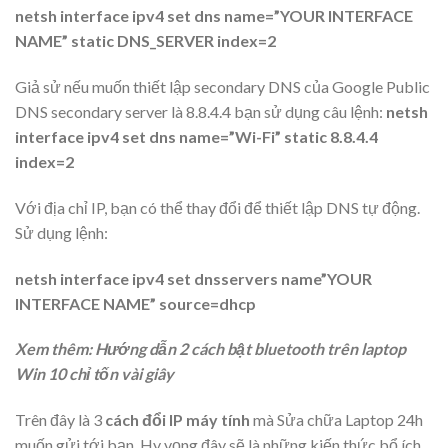
netsh interface ipv4 set dns name=”YOUR INTERFACE
NAME” static DNS_SERVER index=2
Giả sử nếu muốn thiết lập secondary DNS của Google Public
DNS secondary server là 8.8.4.4 bạn sử dụng câu lệnh:
netsh
interface ipv4 set dns name=”Wi-Fi” static 8.8.4.4
index=2
Với địa chỉ IP, bạn có thể thay đổi để thiết lập DNS tự động.
Sử dụng lệnh:
netsh interface ipv4 set dnsservers name”YOUR
INTERFACE NAME” source=dhcp
Xem thêm: Hướng dẫn 2 cách bật bluetooth trên laptop
Win 10 chỉ tốn vài giây
Trên đây là 3
cách đổi IP máy tính
mà Sửa chữa Laptop 24h
muốn gửi tới bạn. Hy vọng đây sẽ là những kiến thức bổ ích