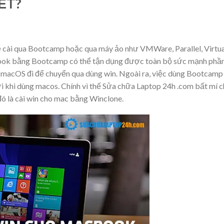
ẾT?
cài qua Bootcamp hoặc qua máy ảo như VMWare, Parallel, Virtua
book bằng Bootcamp có thể tận dụng được toàn bộ sức mạnh phầ
 macOS đi để chuyển qua dùng win. Ngoài ra, việc dùng Bootcamp
ới khi dùng macos. Chính vì thế Sửa chữa Laptop 24h .com bất mí 
đó là cài win cho mac bằng Winclone.