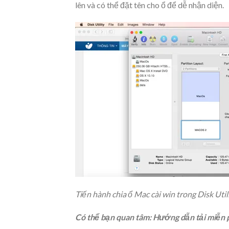
lên và có thể đặt tên cho ổ để dễ nhận diện.
Tiến hành chia ổ Mac cài win trong Disk Util
Có thể bạn quan tâm: Hướng dẫn tải miễn 