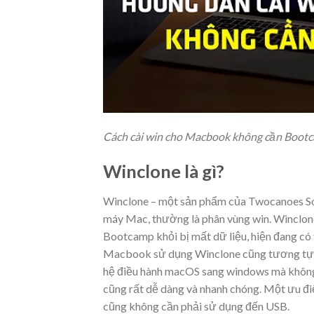
Cách cài win cho Macbook không cần Boot
Winclone là gì?
Winclone – một sản phẩm của Twocanoes S
máy Mac, thường là phân vùng win. Winclon
Bootcamp khỏi bị mất dữ liệu, hiện đang có t
Macbook sử dụng Winclone cũng tương tự n
hệ điều hành macOS sang windows mà không 
cũng rất dễ dàng và nhanh chóng. Một ưu đ
cũng không cần phải sử dụng đến USB.