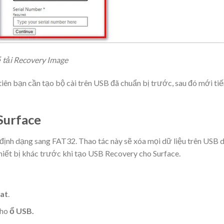
 tải Recovery Image
tiên bạn cần tạo bộ cài trên USB đã chuẩn bị trước, sau đó mới ti
Surface
ịnh dạng sang FAT32. Thao tác này sẽ xóa mọi dữ liệu trên USB 
hiết bị khác trước khi tạo USB Recovery cho Surface.
at
.
cho
ổ USB.