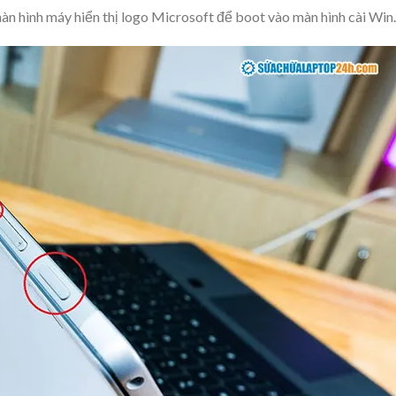
àn hình máy hiển thị logo Microsoft để boot vào màn hình cài Win.