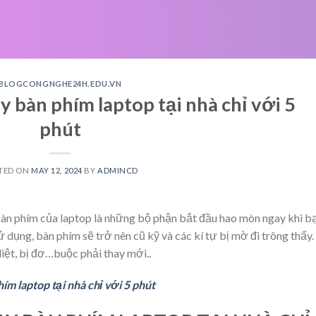
BLOGCONGNGHE24H.EDU.VN
 bàn phím laptop tại nhà chỉ với 5
phút
TED ON
MAY 12, 2024
BY
ADMINCD
 bàn phím của laptop là những bộ phận bắt đầu hao mòn ngay khi b
dụng, bàn phím sẽ trở nên cũ kỹ và các kí tự bị mờ đi trông thấy.
liệt, bị đơ…buộc phải thay mới..
m laptop tại nhà chỉ với 5 phút