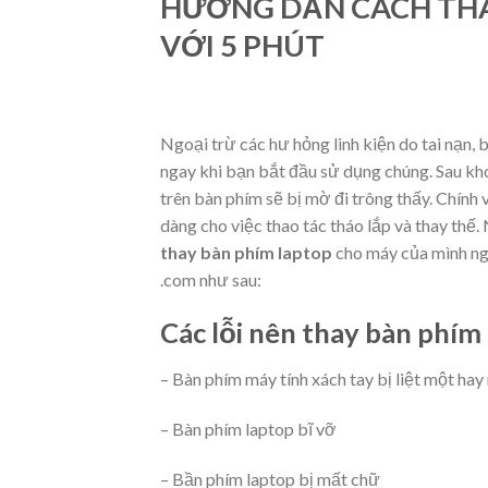
HƯỚNG DẪN CÁCH THAY
VỚI 5 PHÚT
Ngoại trừ các hư hỏng linh kiện do tai nạn
ngay khi bạn bắt đầu sử dụng chúng. Sau kh
trên bàn phím sẽ bị mờ đi trông thấy. Chính 
dàng cho việc thao tác tháo lắp và thay thế
thay bàn phím laptop
cho máy của mình nga
.com
như sau:
Các lỗi nên thay bàn phím
–
Bàn phím máy tính xách tay bị liệt
một hay 
– Bàn phím laptop bĩ vỡ
– Bần phím laptop bị mất chữ