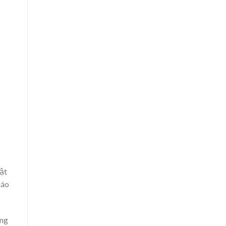
ật
háo
ãng