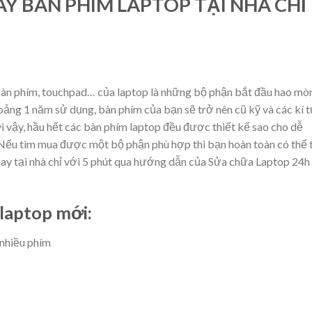
 BÀN PHÍM LAPTOP TẠI NHÀ CHỈ
, bàn phím, touchpad… của laptop là những bộ phận bắt đầu hao mò
oảng 1 năm sử dụng, bàn phím của bạn sẽ trở nên cũ kỹ và các kí 
vì vậy, hầu hết các bàn phím laptop đều được thiết kế sao cho dễ
. Nếu tìm mua được một bộ phận phù hợp thì bạn hoàn toàn có thể 
y tại nhà chỉ với 5 phút qua hướng dẫn của
Sửa chữa Laptop 24h
 laptop mới:
nhiều phím