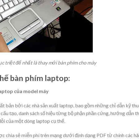
ục triệt để nhất là thay mới bàn phím cho máy
hế bàn phím laptop:
 laptop của model máy
ất bản bởi các nhà sản xuất laptop, bao gồm những chỉ dẫn kỹ thu
ồ cấu tạo, danh sách số hiệu từng bộ phận phần cứng, hướng dẫn t
 lỗi của một dòng laptop cụ thể.
c chia sẻ miễn phí trên mạng dưới định dạng PDF từ chính các h