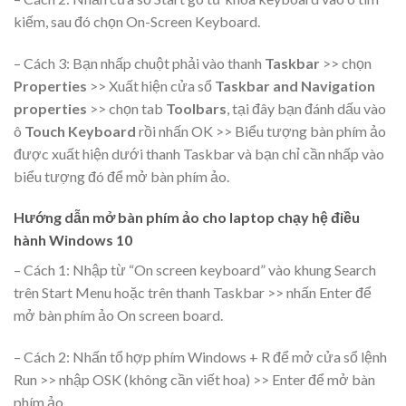
kiếm, sau đó chọn On-Screen Keyboard.
– Cách 3: Bạn nhấp chuột phải vào thanh
Taskbar
>> chọn
Properties
>> Xuất hiện cửa sổ
Taskbar and Navigation
properties
>> chọn tab
Toolbars
, tại đây bạn đánh dấu vào
ô
Touch Keyboard
rồi nhấn OK >> Biểu tượng bàn phím ảo
được xuất hiện dưới thanh Taskbar và bạn chỉ cần nhấp vào
biểu tượng đó để mở bàn phím ảo.
Hướng dẫn mở bàn phím ảo cho laptop chạy hệ điều
hành Windows 10
– Cách 1: Nhập từ “On screen keyboard” vào khung Search
trên Start Menu hoặc trên thanh Taskbar >> nhấn Enter để
mở bàn phím ảo On screen board.
– Cách 2: Nhấn tổ hợp phím Windows + R để mở cửa sổ lệnh
Run >> nhập OSK (không cần viết hoa) >> Enter để mở bàn
phím ảo.