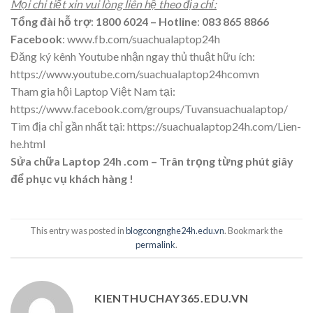
Mọi chi tiết xin vui lòng liên hệ theo địa chỉ:
Tổng đài hỗ trợ
:
1800 6024
– Hotline
:
083 865 8866
Facebook
:
www.fb.com/suachualaptop24h
Đăng ký kênh Youtube nhận ngay thủ thuật hữu ích:
https://www.youtube.com/suachualaptop24hcomvn
Tham gia hội Laptop Việt Nam tại:
https://www.facebook.com/groups/Tuvansuachualaptop/
Tìm địa chỉ gần nhất tại:
https://suachualaptop24h.com/Lien-
he.html
Sửa chữa Laptop 24h .com – Trân trọng từng phút giây
để phục vụ khách hàng !
This entry was posted in
blogcongnghe24h.edu.vn
. Bookmark the
permalink
.
KIENTHUCHAY365.EDU.VN