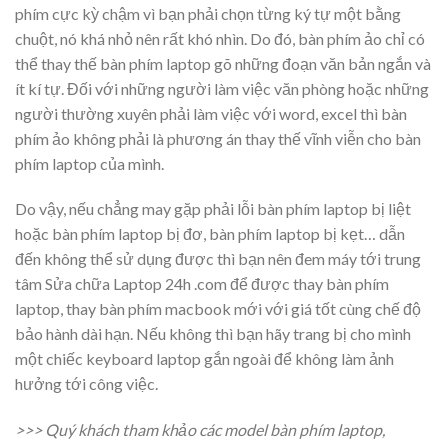
phím cực kỳ chậm vì bạn phải chọn từng ký tự một bằng
chuột, nó khá nhỏ nên rất khó nhìn. Do đó, bàn phím ảo chỉ có
thể thay thế bàn phím laptop gõ những đoạn văn bản ngắn và
ít kí tự. Đối với những người làm việc văn phòng hoặc những
người thường xuyên phải làm việc với word, excel thì bàn
phím ảo không phải là phương án thay thế vĩnh viễn cho bàn
phím laptop của mình.
Do vậy, nếu chẳng may gặp phải lỗi bàn phím laptop bị liệt
hoặc bàn phím laptop bị đơ, bàn phím laptop bị kẹt… dẫn
đến không thể sử dụng được thì bạn nên đem máy tới trung
tâm Sửa chữa Laptop 24h .com để được
thay bàn phím
laptop
,
thay bàn phím macbook
mới với giá tốt cùng chế độ
bảo hành dài hạn. Nếu không thì bạn hãy trang bị cho mình
một chiếc keyboard laptop gắn ngoài để không làm ảnh
hưởng tới công việc.
>>> Quý khách tham khảo các model bàn phím laptop,