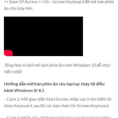
>> Ease Of Access >> On – Screen Keyboard để mở bàn phím
ảo cho máy tính.
Tổng hợp 4 cách mở bàn phím ảo trên Windows 10 dễ thực
hiện nhất
Hướng dẫn mở bàn phím ảo cho laptop chạy hệ điều
hành Windows 8/ 8.1
– Cách 1: Mở giao diện Start Screen, nhập vào ô tìm kiếm từ
khóa Keyboard, sau đó các bạn chọn On-Screen Keyboard.
– Cách 2: Nhấn cửa sổ Start gõ từ khóa keyboard vào ô tìm