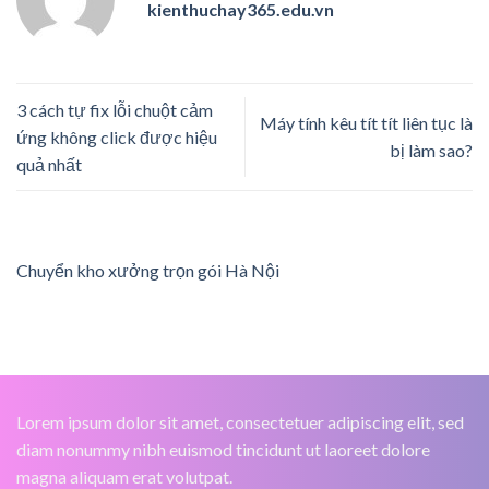
kienthuchay365.edu.vn
3 cách tự fix lỗi chuột cảm
Máy tính kêu tít tít liên tục là
ứng không click được hiệu
bị làm sao?
quả nhất
Chuyển kho xưởng trọn gói Hà Nội
Lorem ipsum dolor sit amet, consectetuer adipiscing elit, sed
diam nonummy nibh euismod tincidunt ut laoreet dolore
magna aliquam erat volutpat.