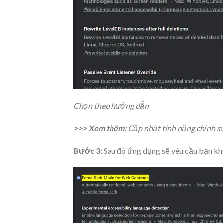
Chọn theo hướng dẫn
>>> Xem thêm:
Cập nhật tính năng chỉnh s
Bước 3:
Sau đó ứng dụng sẽ yêu cầu bạn kh