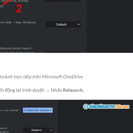
ửa ảnh trực tiếp trên Microsoft OneDrive
ởi động lại trình duyệt → Nhấn
Relaunch
.