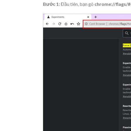
Bước 1:
Đầu tiên, bạn gõ
chrome://flags/