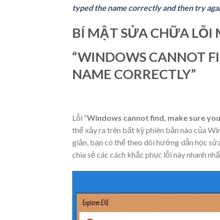
typed the name correctly and then try aga
BÍ MẬT SỬA CHỮA LỖI
“WINDOWS CANNOT FI
NAME CORRECTLY”
Lỗi “
Windows cannot find, make sure you 
thể xảy ra trên bất kỳ phiên bản nào của Wi
giản, bạn có thể theo dõi hướng dẫn học sử
chia sẻ các cách khắc phục lỗi này nhanh nhấ