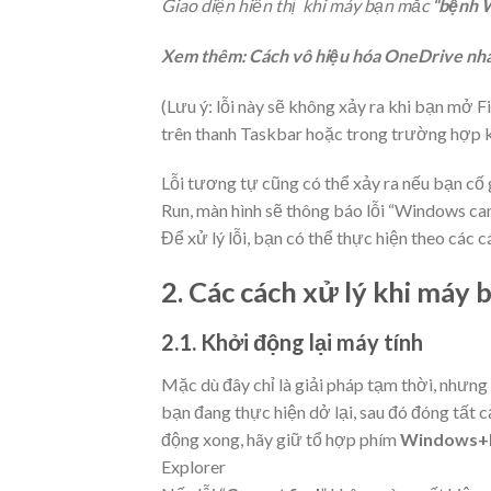
Giao diện hiển thị khi máy bạn mắc
“bệnh W
Xem thêm: Cách vô hiệu hóa OneDrive nh
(Lưu ý: lỗi này sẽ không xảy ra khi bạn mở F
trên thanh Taskbar hoặc trong trường hợp k
Lỗi tương tự cũng có thể xảy ra nếu bạn cố 
Run, màn hình sẽ thông báo lỗi “Windows cann
Để xử lý lỗi, bạn có thể thực hiện theo các c
2. Các cách xử lý khi máy b
2.1. Khởi động lại máy tính
Mặc dù đây chỉ là giải pháp tạm thời, nhưng
bạn đang thực hiện dở lại, sau đó đóng tất c
động xong, hãy giữ tổ hợp phím
Windows+
Explorer