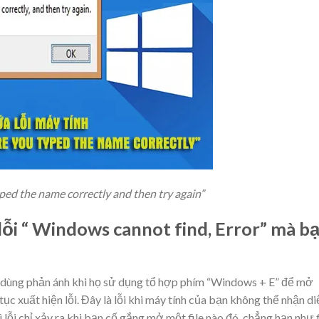
ed the name correctly and then try again”
lỗi “ Windows cannot find, Error” mà b
i dùng phản ánh khi họ sử dụng tổ hợp phím “Windows + E” để mở
tục xuất hiện lỗi. Đây là lỗi khi máy tính của bạn không thể nhận di
lỗi chỉ xảy ra khi bạn cố gắng mở một file nào đó, chẳng hạn như f