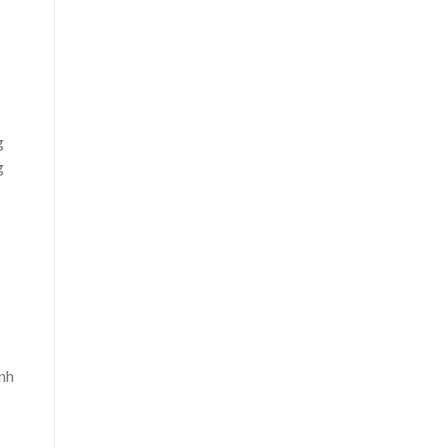
g
g
nh