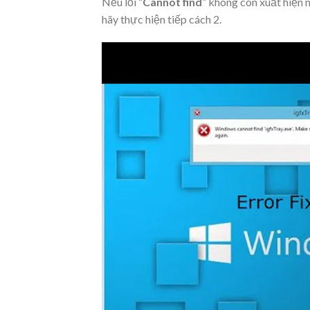
Nếu lỗi “
Cannot find
” không còn xuất hiện 
hãy thực hiện tiếp cách 2.