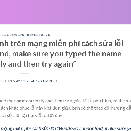
BLOGCONGNGHE24H.EDU.VN
nh trên mạng miễn phí cách sửa lỗi
nd, make sure you typed the name
ly and then try again”
TED ON
MAY 12, 2024
BY
ADMINCD
d the name correctly and then try again” là lỗi phổ biến, có thể x
Cách khắc phục lỗi này khá đơn giản, bạn có thể theo dõi hướng d
ch sửa lỗi tại bài viết dưới đây…
 mạng miễn phí cách sửa lỗi “Windows cannot find, make sure y