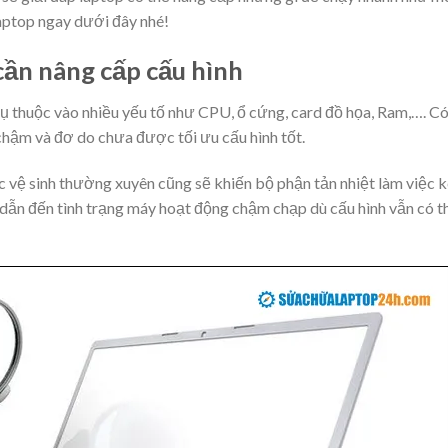
laptop ngay dưới đây nhé!
cần nâng cấp cấu hình
 thuộc vào nhiều yếu tố như CPU, ổ cứng, card đồ họa, Ram,…. C
hậm và đơ do chưa được tối ưu cấu hình tốt.
vệ sinh thường xuyên cũng sẽ khiến bộ phận tản nhiệt làm việc 
dẫn đến tình trạng máy hoạt động chậm chạp dù cấu hình vẫn có t