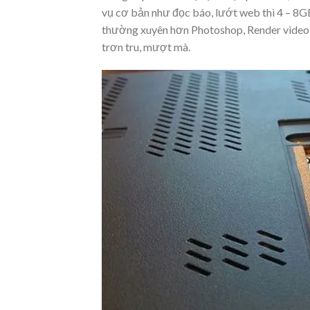
vụ cơ bản như đọc báo, lướt web thì 4 – 8GB
thường xuyên hơn Photoshop, Render video, 
trơn tru, mượt mà.