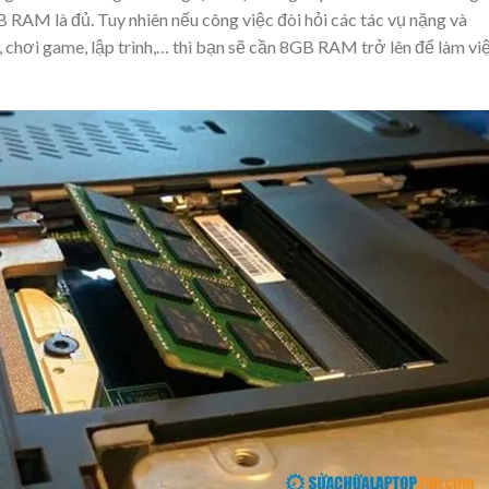
 RAM là đủ. Tuy nhiên nếu công việc đòi hỏi các tác vụ nặng và
chơi game, lập trình,… thì bạn sẽ cần 8GB RAM trở lên để làm vi