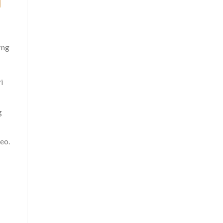
ợng
i
g
eo.