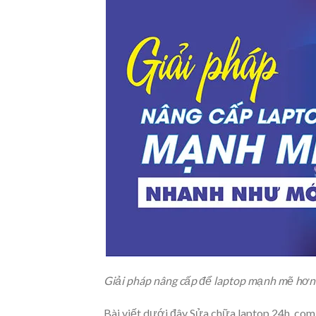
Giải pháp nâng cấp để laptop mạnh mẽ hơn
Bài viết dưới đây Sửa chữa laptop 24h .com 