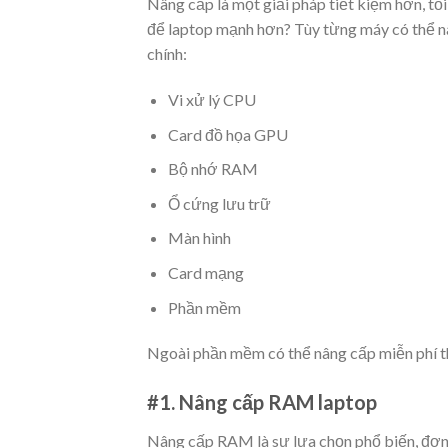
Nâng cấp là một giải pháp tiết kiệm hơn, tối
để laptop mạnh hơn? Tùy từng máy có thể nâ
chính:
Vi xử lý CPU
Card đồ họa GPU
Bộ nhớ RAM
Ổ cứng lưu trữ
Màn hình
Card mạng
Phần mềm
Ngoài phần mềm có thể nâng cấp miễn phí thì
#1. Nâng cấp RAM laptop
Nâng cấp RAM là sự lựa chọn phổ biến, đơn 