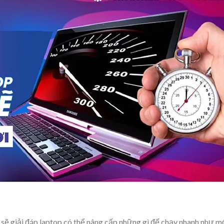
sẽ giải đáp laptop có thể nâng cấp những gì để chạy nhanh như mớ