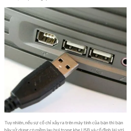
Tuy nhiên, nếu sự cố chỉ xảy ra trên máy tính của bạn thì bạn
hãy sử dụng cọ mềm lau bụi trong khe USB và cố định lại sợi