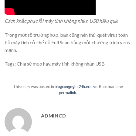
Cách khắc phục lỗi máy tính không nhận USB hiệu quả
Trong một số trường hợp, bạn cũng nên thử quét virus toàn
bộ máy tính cở chế độ Full Scan bằng một chương trình virus
mạnh.
Tags:
Chia sẻ mẹo hay
,
máy tính không nhận USB
This entry was posted in
blogcongnghe24h.edu.vn
. Bookmark the
permalink
.
ADMINCD