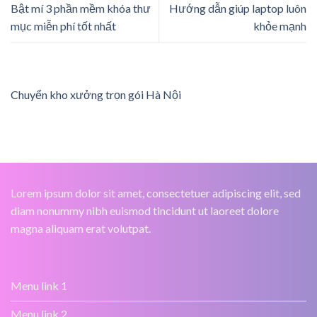
Bật mí 3 phần mềm khóa thư
Hướng dẫn giúp laptop luôn
mục miễn phí tốt nhất
khỏe mạnh
Chuyển kho xưởng trọn gói Hà Nội
Lorem ipsum dolor sit amet, consectetuer adipiscing elit, sed
diam nonummy nibh euismod tincidunt ut laoreet dolore
magna aliquam erat volutpat.
Menu link 1
Menu link 2