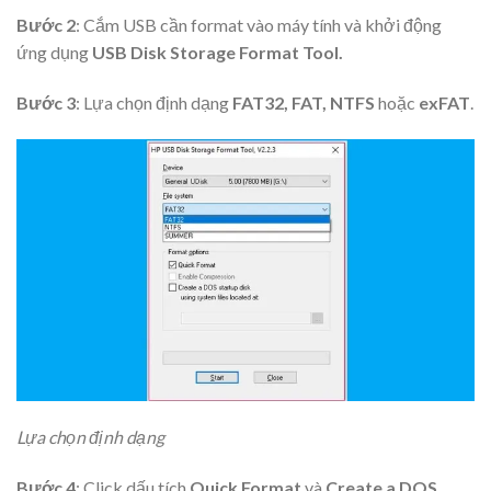
Bước 2
: Cắm USB cần format vào máy tính và khởi động
ứng dụng
USB Disk Storage Format Tool.
Bước 3
: Lựa chọn định dạng
FAT32, FAT, NTFS
hoặc
exFAT
.
Lựa chọn định dạng
Bước 4
: Click dấu tích
Quick Format
và
Create a DOS