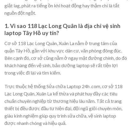
giật lag, phát ra tiếng ồn khi hoạt động hay thậm chí là tắt
nguồn đột ngột.
1. Vì sao 118 Lạc Long Quân là địa chỉ vệ sinh
laptop Tây Hồ uy tín?
Cơ sở 118 Lạc Long Quân, Xuân La nằm ở trung tâm của
quận Tây Hồ, gần với khu vực dân cư, văn phòng đông đúc.
Bên cạnh đó, cơ sở cũng nằm ở ngay mặt đường chính, do đó
khách hàng đến vệ sinh, bảo dưỡng laptop sẽ rất tiện lợi
trong việc đi lại và tìm kiếm.
Trực thuộc hệ thống Sửa chữa Laptop 24h .com, cơ sở 118
Lạc Long Quân, Xuân La kế thừa và phát huy đầy các tiêu
chuẩn chuyên nghiệp từ thương hiệu lâu năm. Tất cả trang
thiết bị đều được đầu tư hiện đại, đội ngũ giỏi chuyên môn,
giàu kinh nghiệm giúp quy trình sửa chữa, vệ sinh laptop
được nhanh chóng và hiệu quả.