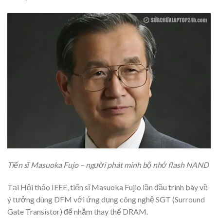
Tiến sĩ Masuoka Fujo – người phát minh bộ nhớ flash NAND
Tại Hội thảo IEEE, tiến sĩ Masuoka Fujio lần đầu trình bày về
ý tưởng dùng DFM với ứng dụng công nghệ SGT (Surround
Gate Transistor) để nhằm thay thế DRAM.