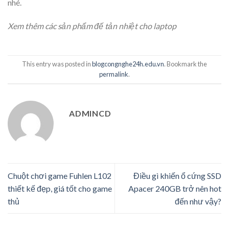
nhé.
Xem thêm các sản phẩm đế tản nhiệt cho laptop
This entry was posted in
blogcongnghe24h.edu.vn
. Bookmark the
permalink
.
ADMINCD
Chuột chơi game Fuhlen L102
Điều gì khiến ổ cứng SSD
thiết kế đẹp, giá tốt cho game
Apacer 240GB trở nên hot
thủ
đến như vậy?