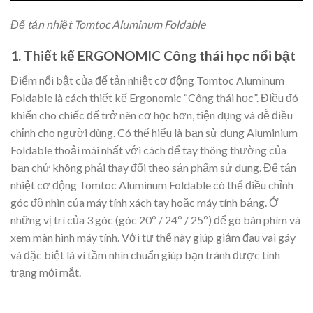
Đế tản nhiệt Tomtoc Aluminum Foldable
1. Thiết kế ERGONOMIC Công thái học nổi bật
Điểm nổi bật của đế tản nhiệt cơ động Tomtoc Aluminum
Foldable là cách thiết kế Ergonomic “Công thái học”. Điều đó
khiến cho chiếc đế trở nên cơ học hơn, tiện dụng và dễ điều
chỉnh cho người dùng. Có thể hiểu là bạn sử dụng Aluminium
Foldable thoải mái nhất với cách để tay thông thường của
bạn chứ không phải thay đổi theo sản phẩm sử dụng. Đế tản
nhiệt cơ động Tomtoc Aluminum Foldable có thể điều chỉnh
góc độ nhìn của máy tính xách tay hoặc máy tính bảng. Ở
những vị trí của 3 góc (góc 20º / 24º / 25º) để gõ bàn phím và
xem màn hình máy tính. Với tư thế này giúp giảm đau vai gáy
và đặc biệt là vì tầm nhìn chuẩn giúp bạn tránh được tình
trạng mỏi mắt.