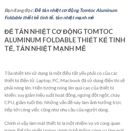
Bạn đang đọc:
Đế tản nhiệt cơ động Tomtoc Aluminum
Foldable thiết kế tinh tế, tản nhiệt mạnh mẽ
ĐẾ TẢN NHIỆT CƠ ĐỘNG TOMTOC
ALUMINUM FOLDABLE THIẾT KẾ TINH
TẾ, TẢN NHIỆT MẠNH MẼ
Tỏa nhiệt khi sử dụng là một điều tất yếu phải có của các
thiết bị điện tử. Laptop, PC, Macbook đã sử dụng điện thì sẽ
phải nóng lên. Hiện tượng nóng lên quá cao của thiết bị
khiến: suy giảm hiệu suất hoạt động, ngưng đột ngột, cháy
CPU, giảm tuổi thọ. Những vấn đề này làm ảnh hưởng trực
tiếp tới công việc cũng như nhu cầu của người dùng.
Chính vì vậy làm mát thiết bị là một nhiệm vụ vô cùng quan
trọng. Đế tản nhiệt laptop chính là hệ thống công cụ làm mát