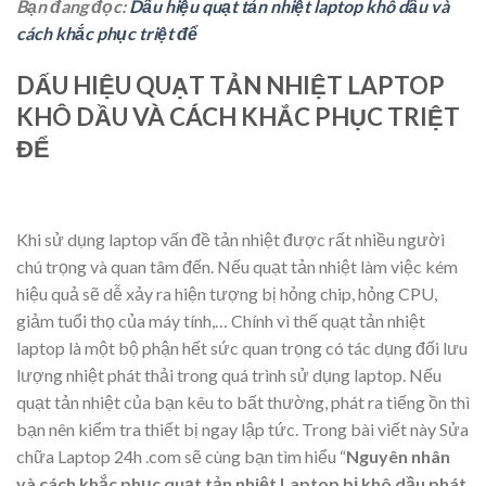
Bạn đang đọc:
Dấu hiệu quạt tản nhiệt laptop khô dầu và
cách khắc phục triệt để
DẤU HIỆU QUẠT TẢN NHIỆT LAPTOP
KHÔ DẦU VÀ CÁCH KHẮC PHỤC TRIỆT
ĐỂ
Khi sử dụng laptop vấn đề tản nhiệt được rất nhiều người
chú trọng và quan tâm đến. Nếu quạt tản nhiệt làm việc kém
hiệu quả sẽ dễ xảy ra hiện tượng bị hỏng chip, hỏng CPU,
giảm tuổi thọ của máy tính,… Chính vì thế quạt tản nhiệt
laptop là một bộ phận hết sức quan trọng có tác dụng đối lưu
lượng nhiệt phát thải trong quá trình sử dụng laptop. Nếu
quạt tản nhiệt của bạn kêu to bất thường, phát ra tiếng ồn thì
bạn nên kiểm tra thiết bị ngay lập tức. Trong bài viết này Sửa
chữa Laptop 24h .com sẽ cùng bạn tìm hiểu “
Nguyên nhân
và cách khắc phục quạt tản nhiệt Laptop bị khô dầu phát