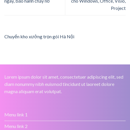
ngay, bảo hành cháy nổ
cho Windows, Office, Visio,
Project
Chuyển kho xưởng trọn gói Hà Nội
Lorem ipsum dolor sit amet, consectetuer adipiscing elit, sed
diam nonummy nibh euismod tincidunt ut laoreet dolore
magna aliquam erat volutpat.
Menu link 1
Menu link 2