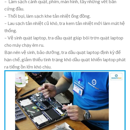
– Làm sạch cánh quạt, phím, màn hình, tẩy những vết bẩn
cứng đầu.
– Thổi bụi, làm sạch khe tản nhiệt ống đồng.
– Lau sạch tản nhiệt cũ khô, tra kem tản nhiệt mới làm mát hệ
thống.
– Vệ sinh quạt laptop, tra dầu quạt giúp bôi trơn quạt laptop
cho máy chạy êm ru.
Bạn nên vệ sinh, bảo dưỡng, tra dầu quạt laptop định kỳ để
hạn chế, giảm thiểu tình trạng khô dầu quạt khiến laptop phát
ra tiếng ồn lớn khó chịu.