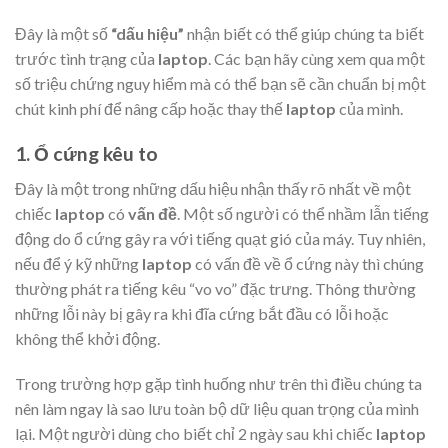
Đây là một số
“dấu hiệu”
nhận biết có thể giúp chúng ta biết
trước tình trạng của
laptop
. Các bạn hãy cùng xem qua một
số triệu chứng nguy hiểm mà có thể bạn sẽ cần chuẩn bị một
chút kinh phí để nâng cấp hoặc thay thế
laptop
của mình.
1. Ổ cứng kêu to
Đây là một trong những dấu hiệu nhận thấy rõ nhất về một
chiếc
laptop
có
vấn đề
. Một số người có thể nhầm lẫn tiếng
động do ổ cứng gây ra với tiếng quạt gió của máy. Tuy nhiên,
nếu để ý kỹ những
laptop
có vấn đề về ổ cứng này thì chúng
thường phát ra tiếng kêu “vo vo” đặc trưng. Thông thường
những lỗi này bị gây ra khi đĩa cứng bắt đầu có lỗi hoặc
không thể khởi động.
Trong trường hợp gặp tình huống như trên thì điều chúng ta
nên làm ngay là sao lưu toàn bộ dữ liệu quan trọng của mình
lại. Một người dùng cho biết chỉ 2 ngày sau khi chiếc
laptop