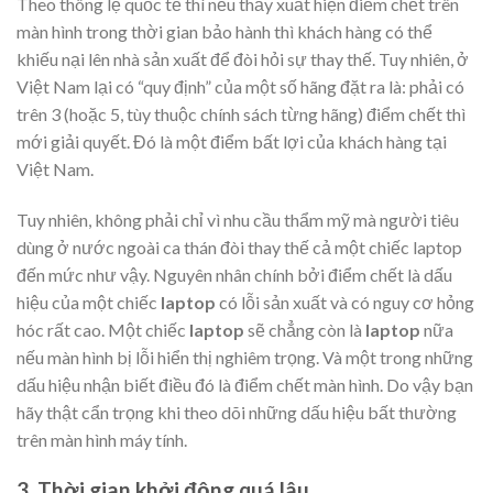
Theo thông lệ quốc tế thì nếu thấy xuất hiện điểm chết trên
màn hình trong thời gian bảo hành thì khách hàng có thể
khiếu nại lên nhà sản xuất để đòi hỏi sự thay thế. Tuy nhiên, ở
Việt Nam lại có “quy định” của một số hãng đặt ra là: phải có
trên 3 (hoặc 5, tùy thuộc chính sách từng hãng) điểm chết thì
mới giải quyết. Đó là một điểm bất lợi của khách hàng tại
Việt Nam.
Tuy nhiên, không phải chỉ vì nhu cầu thẩm mỹ mà người tiêu
dùng ở nước ngoài ca thán đòi thay thế cả một chiếc laptop
đến mức như vậy. Nguyên nhân chính bởi điểm chết là dấu
hiệu của một chiếc
laptop
có lỗi sản xuất và có nguy cơ hỏng
hóc rất cao. Một chiếc
laptop
sẽ chẳng còn là
laptop
nữa
nếu màn hình bị lỗi hiển thị nghiêm trọng. Và một trong những
dấu hiệu nhận biết điều đó là điểm chết màn hình. Do vậy bạn
hãy thật cẩn trọng khi theo dõi những dấu hiệu bất thường
trên màn hình máy tính.
3. Thời gian khởi động quá lâu