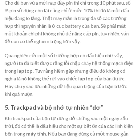
Cho dù bạn vừa mới nạp đầy pin thì chỉ trong 10 phút sau, số
% pin sử dụng còn lại cũng chỉ ở mức 10% thì đó là một dấu
hiệu đáng lo lắng. Thật may mắn là trong đa số các trường
hợp thì nguyên nhân là ở cục battery của bạn. Sẽ phải mất
một khoản chi phí không nhỏ để nâng cấp pin, tuy nhiên, vấn
đề còn có thể nghiêm trọng hơn vậy.
Qua nghiên cứu một số trường hợp có dấu hiệu như vậy,
người ta đã biết được rằng lỗi chập cháy hệ thống mạch điện
trong
laptop
. Tuy rằng hiếm gặp nhưng điều đó không có
nghĩa là nó không thể rơi vào chiếc
laptop
của bạn được.
Hãy chú ý sao lưu những dữ liệu quan trọng của bạn trước
khi quá muộn.
5. Trackpad và bộ nhớ tự nhiên “đơ”
Khi trackpad của bạn tự dưng dở chứng vào một ngày xấu
trời, đó có thể là dấu hiệu cho một sự bất ổn của các linh kiện
bên trong
máy tính
. Nếu bạn đang dùng cả một mouse gắn