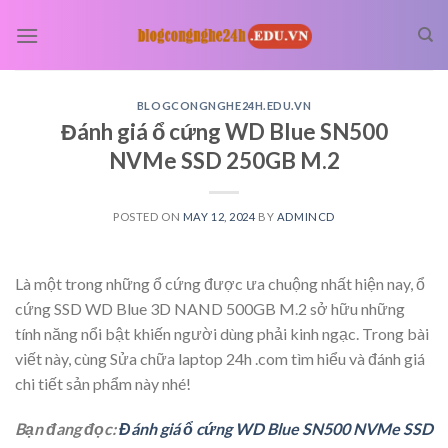
Skip
to
content
BLOGCONGNGHE24H.EDU.VN
Đánh giá ổ cứng WD Blue SN500
NVMe SSD 250GB M.2
POSTED ON
MAY 12, 2024
BY
ADMINCD
Là một trong những ổ cứng được ưa chuộng nhất hiện nay, ổ
cứng SSD WD Blue 3D NAND 500GB M.2 sở hữu những
tính năng nổi bật khiến người dùng phải kinh ngạc. Trong bài
viết này, cùng Sửa chữa laptop 24h .com tìm hiểu và đánh giá
chi tiết sản phẩm này nhé!
Bạn đang đọc:
Đánh giá ổ cứng WD Blue SN500 NVMe SSD