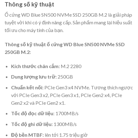
Thông số kỹ thuật
Ổ cứng WD Blue SN500 NVMe SSD 250GB M.2 là giải pháp
tuyệt vời khi có ý định nâng cấp. Sản phẩm mang lại hiệu suất
tối ưu cho máy tính của bạn.
Thông số kỹ thuật ổ cứng WD Blue SN500 NVMe SSD
250GB M.2:
Kích thước chân cắm:
M.2 2280
Dung lượng lưu trữ:
250GB
Chuẩn kết nối:
PCIe Gen3 x4 NVMe. Tương thích ngược
với PCIe Gen3 x2, PCIe Gen3 x1, PCIe Gen2 x4, PCIe
Gen2 x2 và PCIe Gen2 x1.
Tốc độ đọc dữ liệu
: 1700MB/s
Tốc độ ghi dữ liệu:
1300MB/s
Độ bền MTBF:
lên tới 1.75 triệu giờ