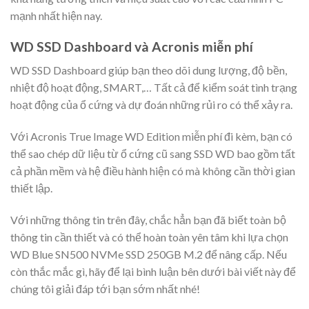
mạnh nhất hiện nay.
WD SSD Dashboard và Acronis miễn phí
WD SSD Dashboard giúp bạn theo dõi dung lượng, độ bền,
nhiệt độ hoạt động, SMART,… Tất cả để kiểm soát tình trạng
hoạt động của ổ cứng và dự đoán những rủi ro có thể xảy ra.
Với Acronis True Image WD Edition miễn phí đi kèm, bạn có
thể sao chép dữ liệu từ ổ cứng cũ sang SSD WD bao gồm tất
cả phần mềm và hệ điều hành hiện có mà không cần thời gian
thiết lập.
Với những thông tin trên đây, chắc hẳn bạn đã biết toàn bộ
thông tin cần thiết và có thể hoàn toàn yên tâm khi lựa chọn
WD Blue SN500 NVMe SSD 250GB M.2 để nâng cấp. Nếu
còn thắc mắc gì, hãy để lại bình luận bên dưới bài viết này để
chúng tôi giải đáp tới bạn sớm nhất nhé!