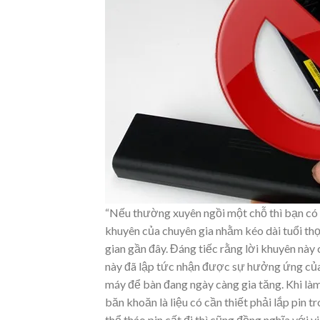
“Nếu thường xuyên ngồi một chỗ thì bạn có th
khuyên của chuyên gia nhằm kéo dài tuổi thọ
gian gần đây. Đáng tiếc rằng lời khuyên này 
này đã lập tức nhận được sự hưởng ứng của
máy để bàn đang ngày càng gia tăng. Khi làm
băn khoăn là liệu có cần thiết phải lắp pin 
thể tháo pin cất đi thì cũng đồng nghĩa với v