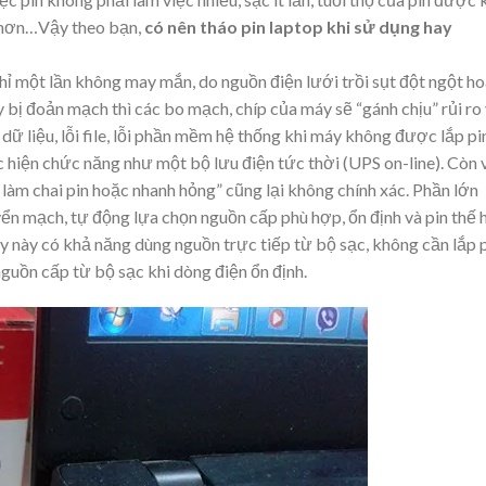
u hơn…Vậy theo bạn,
có nên tháo pin laptop khi sử dụng hay
chỉ một lần không may mắn, do nguồn điện lưới trồi sụt đột ngột h
y bị đoản mạch thì các bo mạch, chíp của máy sẽ “gánh chịu” rủi ro
 dữ liệu, lỗi file, lỗi phần mềm hệ thống khi máy không được lắp pi
ực hiện chức năng như một bộ lưu điện tức thời (UPS on-line). Còn 
 làm chai pin hoặc nhanh hỏng” cũng lại không chính xác. Phần lớn
ển mạch, tự động lựa chọn nguồn cấp phù hợp, ổn định và pin thế 
y này có khả năng dùng nguồn trực tiếp từ bộ sạc, không cần lắp 
nguồn cấp từ bộ sạc khi dòng điện ổn định.