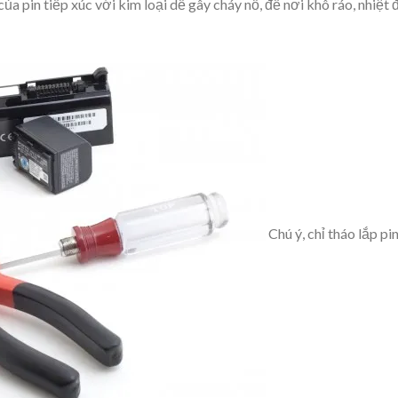
ủa pin tiếp xúc với kim loại dễ gây cháy nổ, để nơi khô ráo, nhiệt 
Chú ý, chỉ tháo lắp pi