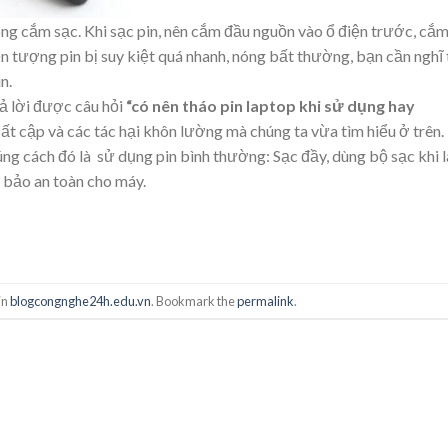
ông cắm sạc. Khi sạc pin, nên cắm đầu nguồn vào ổ điện trước, cắ
ện tượng pin bị suy kiệt quá nhanh, nóng bất thường, bạn cần nghĩ 
in.
rả lời được câu hỏi
“có nên tháo pin laptop khi sử dụng hay
bất cập và các tác hại khôn lường mà chúng ta vừa tìm hiểu ở trên.
ng cách đó là sử dụng pin bình thường: Sạc đầy, dùng bộ sạc khi 
 bảo an toàn cho máy.
in
blogcongnghe24h.edu.vn
. Bookmark the
permalink
.