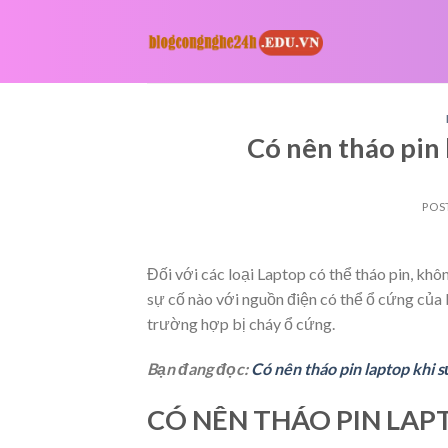
Skip
to
content
Có nên tháo pin
POS
Đối với các loại Laptop có thể tháo pin, khô
sự cố nào với nguồn điện có thể ổ cứng của b
trường hợp bị cháy ổ cứng.
Bạn đang đọc:
Có nên tháo pin laptop khi 
CÓ N
ÊN TH
ÁO PIN LAP