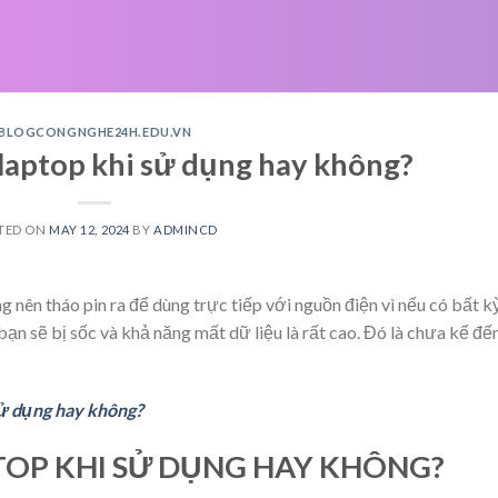
BLOGCONGNGHE24H.EDU.VN
 laptop khi sử dụng hay không?
TED ON
MAY 12, 2024
BY
ADMINCD
ng nên tháo pin ra để dùng trực tiếp với nguồn điện vì nếu có bất k
ạn sẽ bị sốc và khả năng mất dữ liệu là rất cao. Đó là chưa kể đế
sử dụng hay không?
TOP KHI S
Ử D
ỤNG HAY KH
ÔNG?