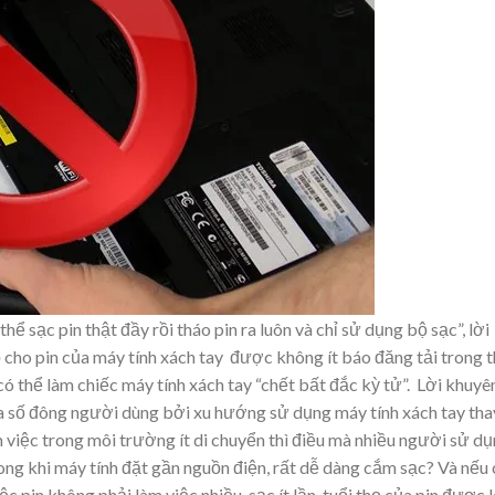
ể sạc pin thật đầy rồi tháo pin ra luôn và chỉ sử dụng bộ sạc”, lời
 cho pin của máy tính xách tay được không ít báo đăng tải trong 
có thể làm chiếc máy tính xách tay “chết bất đắc kỳ tử”. Lời khuyê
 số đông người dùng bởi xu hướng sử dụng máy tính xách tay tha
 việc trong môi trường ít di chuyển thì điều mà nhiều người sử d
trong khi máy tính đặt gần nguồn điện, rất dễ dàng cắm sạc? Và nếu
iệc pin không phải làm việc nhiều, sạc ít lần, tuổi thọ của pin được