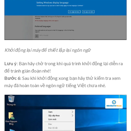
Khởi động lại máy để thiết lập lại ngôn ngữ
Lưu ý
: Bạn hãy chờ trong khi quá trình khởi động lại diễn ra
để tránh gián đoạn nhé!
Bước 6
: Sau khi khởi động xong bạn hãy thử kiểm tra xem
máy đã hoàn toàn về ngôn ngữ tiếng Việt chưa nhé.