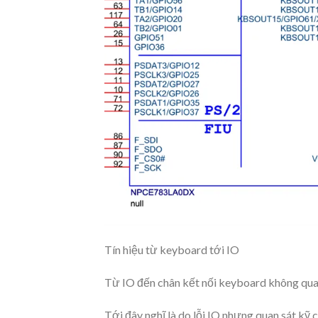
Tín hiệu từ keyboard tới IO
Từ IO đến chân kết nối keyboard không qua t
Tới đây nghĩ là do lỗi IO nhưng quan sát kỹ c