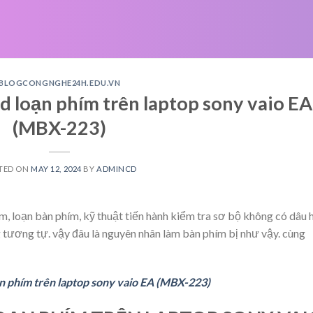
BLOGCONGNGHE24H.EDU.VN
ard loạn phím trên laptop sony vaio EA
(MBX-223)
TED ON
MAY 12, 2024
BY
ADMINCD
ím, loạn bàn phím, kỹ thuật tiến hành kiểm tra sơ bộ không có dâu 
 tương tự. vậy đâu là nguyên nhân làm bàn phím bị như vậy. cùng
oạn phím trên laptop sony vaio EA (MBX-223)