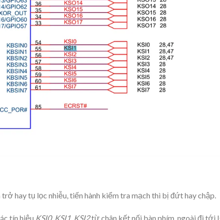
rở hay tụ lọc nhiễu, tiến hành kiểm tra mạch thì bị đứt hay chập.
ác tín hiệu
KSI0, KSI1, KSI2
từ chân kết nối bàn phím, ngoài đi tới 