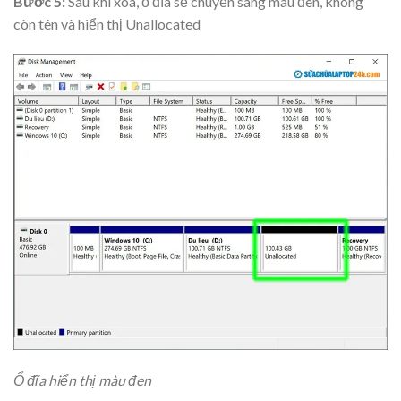
Bước 5:
Sau khi xóa, ổ đĩa sẽ chuyển sang màu đen, không
còn tên và hiển thị Unallocated
Ổ đĩa hiển thị màu đen