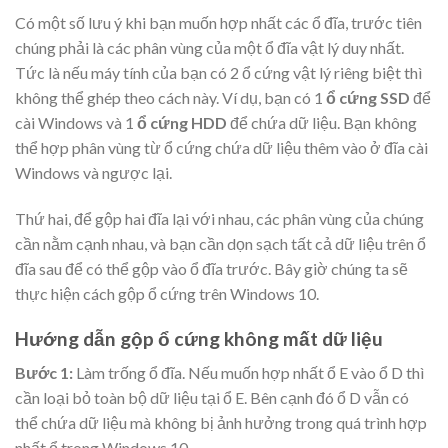
Có một số lưu ý khi bạn muốn hợp nhất các ổ đĩa, trước tiên
chúng phải là các phân vùng của một ổ đĩa vật lý duy nhất.
Tức là nếu máy tính của bạn có 2 ổ cứng vật lý riêng biệt thì
không thể ghép theo cách này. Ví dụ, bạn có 1
ổ cứng SSD
để
cài Windows và 1
ổ cứng HDD
để chứa dữ liệu. Bạn không
thể hợp phân vùng từ ổ cứng chứa dữ liệu thêm vào ở đĩa cài
Windows và ngược lại.
Thứ hai, để gộp hai đĩa lại với nhau, các phân vùng của chúng
cần nằm cạnh nhau, và bạn cần dọn sạch tất cả dữ liệu trên ổ
đĩa sau để có thể gộp vào ổ đĩa trước. Bây giờ chúng ta sẽ
thực hiện cách gộp ổ cứng trên Windows 10.
Hướng dẫn gộp ổ cứng không mất dữ liệu
Bước 1:
Làm trống ổ đĩa. Nếu muốn hợp nhất ổ E vào ổ D thì
cần loại bỏ toàn bộ dữ liệu tại ổ E. Bên cạnh đó ổ D vẫn có
thể chứa dữ liệu mà không bị ảnh hưởng trong quá trình hợp
nhất ổ trong Windows 10.