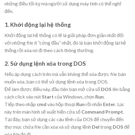
những điều tối kỵ mà người sử dụng máy tính có thể nghĩ
đến.
1. Khởi động lại hệ thống
Khởi động lại hệ thống có lẽ là giải pháp đơn giản nhất đối
với những file ít “cứng đầu” nhất, đó là bạn khởi động lại hệ
thống rồi xóa nó đi theo cách thông thường.
2. Sử dụng lệnh xóa trong DOS
Nếu áp dụng cách trên mà vẫn không thể xóa được file bạn
muốn xóa, bạn có thể sử dụng lệnh xóa trong DOS.
Để làm được điều này, đầu tiên bạn mở cửa sổ
DOS
lên bằng
cách click vào nút
Start
của Windows, chọn
Run
.
Tiếp theo nhập
cmd
vào hộp thoại
Run
rồi nhấn
Enter
. Lúc
này trên màn hình sẽ xuất hiện cửa sổ
Command Prompt
.
Tại đây, bạn sử dụng các câu lệnh của DOS để chuyển đến
thư mục chứa file cần xóa và sử dụng lệnh
Del
trong
DOS
để
xóa file đó đi.