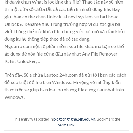
khóa và chọn What is locking this file? Thao tác này sẽ hiển
thị một cửa sổ chứa tất cả các tiến trình sử dụng file. Bây
giờ, bạn có thể chọn Unlock, at next system restart hoặc
Unlock & Rename file. Trong trường hợp ví dụ, tác giả bài
viết không thể mở khóa file, nhưng việc xóa nó vào lần khởi
động lại hệ thống tiếp theo đã có tác dụng.
Ngoài ra còn một số phần mềm xóa file khác mà bạn có thể
áp dụng để xóa file cứng đầu này như: Any File Remover,
IOBit Unlocker,…
Trên đây, Sửa chữa Laptop 24h .com đã gửi tới bạn các cách
để xóa triệt để file trên Windows. Hi vọng với những kiến
thức trên sẽ giúp bạn loại bỏ những file cứng đầu nhất trên
Windows.
This entry was posted in
blogcongnghe24h.edu.vn
. Bookmark the
permalink
.