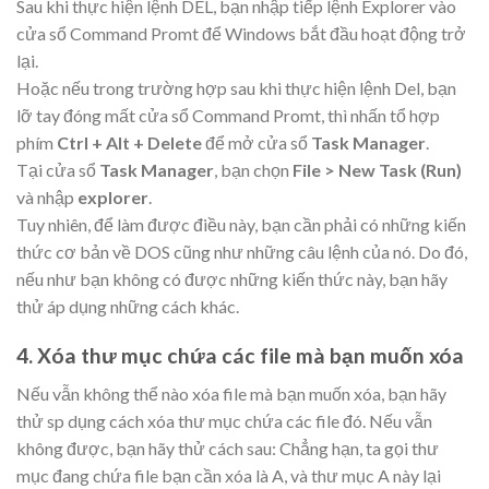
Sau khi thực hiện lệnh DEL, bạn nhập tiếp lệnh Explorer vào
cửa sổ Command Promt để Windows bắt đầu hoạt động trở
lại.
Hoặc nếu trong trường hợp sau khi thực hiện lệnh Del, bạn
lỡ tay đóng mất cửa sổ Command Promt, thì nhấn tổ hợp
phím
Ctrl + Alt + Delete
để mở cửa sổ
Task Manager
.
Tại cửa sổ
Task Manager
, bạn chọn
File > New Task (Run)
và nhập
explorer
.
Tuy nhiên, để làm được điều này, bạn cần phải có những kiến
thức cơ bản về DOS cũng như những câu lệnh của nó. Do đó,
nếu như bạn không có được những kiến thức này, bạn hãy
thử áp dụng những cách khác.
4. Xóa thư mục chứa các file mà bạn muốn xóa
Nếu vẫn không thể nào xóa file mà bạn muốn xóa, bạn hãy
thử sp dụng cách xóa thư mục chứa các file đó. Nếu vẫn
không được, bạn hãy thử cách sau: Chẳng hạn, ta gọi thư
mục đang chứa file bạn cần xóa là A, và thư mục A này lại