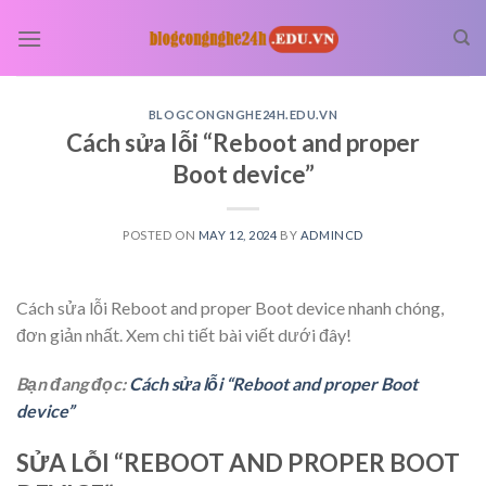
Skip
to
content
BLOGCONGNGHE24H.EDU.VN
Cách sửa lỗi “Reboot and proper
Boot device”
POSTED ON
MAY 12, 2024
BY
ADMINCD
Cách sửa lỗi Reboot and proper Boot device nhanh chóng,
đơn giản nhất. Xem chi tiết bài viết dưới đây!
Bạn đang đọc:
Cách sửa lỗi “Reboot and proper Boot
device”
SỬA LỖI “REBOOT AND PROPER BOOT