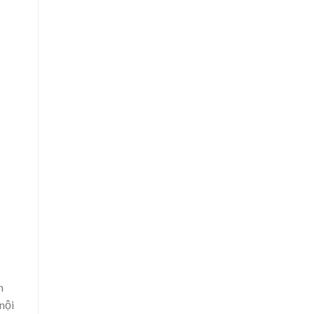
n
nội