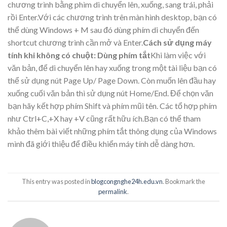
chương trình bằng phìm di chuyển lên, xuống, sang trái, phải
rồi Enter.Với các chương trình trên màn hình desktop, bạn có
thể dùng Windows + M sau đó dùng phím di chuyển đến
shortcut chương trình cần mở và Enter.
Cách sử dụng máy
tính khi không có chuột: Dùng phím tắt
Khi làm việc với
văn bản, để di chuyển lên hay xuống trong một tài liệu bạn có
thể sử dụng nút Page Up/ Page Down. Còn muốn lên đầu hay
xuống cuối văn bản thì sử dụng nút Home/End. Để chọn văn
bạn hãy kết hợp phím Shift và phím mũi tên. Các tổ hợp phím
như Ctrl+C,+X hay +V cũng rất hữu ích.Bạn có thể tham
khảo thêm bài viết những phím tắt thông dụng của Windows
mình đã giới thiệu để điều khiển máy tính dễ dàng hơn.
This entry was posted in
blogcongnghe24h.edu.vn
. Bookmark the
permalink
.