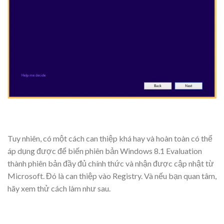
Tuy nhiên, có một cách can thiệp khá hay và hoàn toàn có thể
áp dụng được để biến phiên bản Windows 8.1 Evaluation
thành phiên bản đầy đủ chính thức và nhận được cập nhật từ
Microsoft. Đó là can thiệp vào Registry. Và nếu bạn quan tâm,
hãy xem thử cách làm như sau.