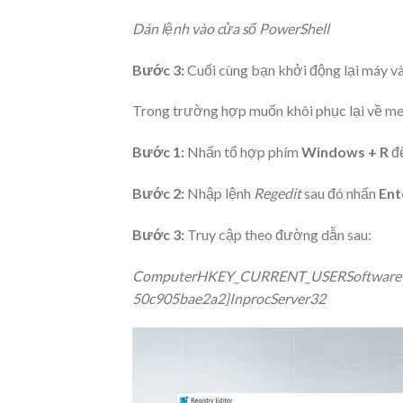
Dán lệnh vào cửa sổ PowerShell
Bước 3:
Cuối cùng bạn khởi động lại máy và 
Trong trường hợp muốn khôi phục lại về men
Bước 1:
Nhấn tổ hợp phím
Windows + R
để
Bước 2:
Nhập lệnh
Regedit
sau đó nhấn
Ent
Bước 3:
Truy cập theo đường dẫn sau:
ComputerHKEY_CURRENT_USERSoftwareCl
50c905bae2a2}InprocServer32