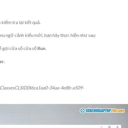
kiểm tra lại kết quả.
u ngữ cảnh kiểu mới, bạn hãy thực hiện như sau:
 gọi cửa sổ cửa sổ
Run
.
er
.
assesCLSID{86ca1aa0-34aa-4e8b-a509-