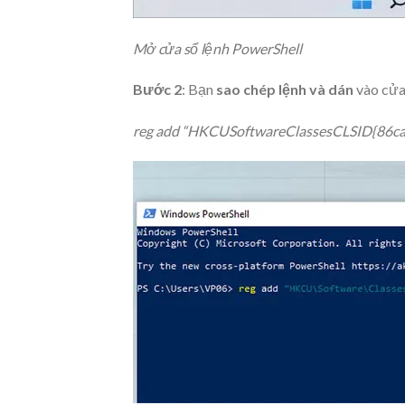
Mở cửa sổ lệnh PowerShell
Bước 2
: Bạn
sao chép lệnh và dán
vào cửa
reg add “HKCUSoftwareClassesCLSID{86ca1