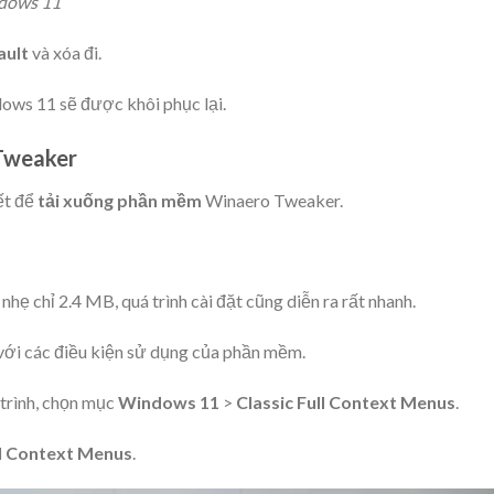
ndows 11
ault
và xóa đi.
ws 11 sẽ được khôi phục lại.
Tweaker
ết để
tải xuống phần mềm
Winaero Tweaker
.
ẹ chỉ 2.4 MB, quá trình cài đặt cũng diễn ra rất nhanh.
với các điều kiện sử dụng của phần mềm.
trình, chọn mục
Windows 11
>
Classic Full Context Menus
.
ll Context Menus
.