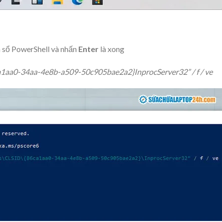
 sổ PowerShell và nhấn
Enter
là xong
aa0-34aa-4e8b-a509-50c905bae2a2}InprocServer32” / f / ve