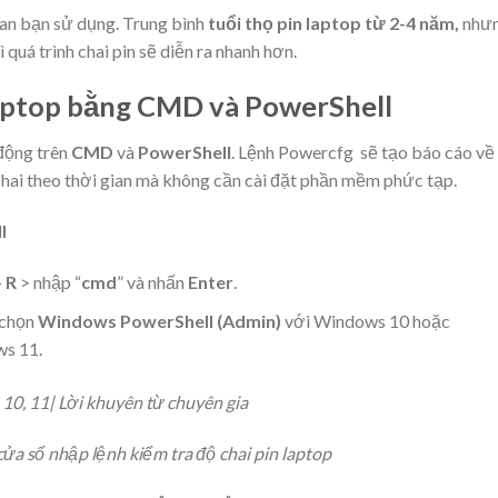
gian bạn sử dụng. Trung bình
tuổi thọ pin laptop từ 2-4 năm,
như
quá trình chai pin sẽ diễn ra nhanh hơn.
 laptop bằng CMD và PowerShell
 động trên
CMD
và
PowerShell
. Lệnh Powercfg sẽ tạo báo cáo về
chai theo thời gian mà không cần cài đặt phần mềm phức tạp.
l
 R
> nhập “
cmd
” và nhấn
Enter
.
 chọn
Windows PowerShell (Admin)
với Windows 10 hoặc
s 11.
 sổ nhập lệnh kiểm tra độ chai pin laptop