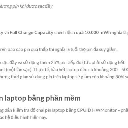
lượng pin khi được sạc đầy
ty
và
Full Charge Capacity
chênh lệch
quá 10.000 mWh
nghĩa là 
rên báo cáo pin quá thấp thì nghĩa là tuổi thọ pin đã suy giảm.
ó sạc đầy và sử dụng thêm 25% pin tiếp đó (tức phải sử dụng hết
unt (một lần sạc). Thực tế, hầu hết laptop đều có khoảng 300 – 50
hưng thời gian sử dụng pin trên laptop sẽ giảm còn khoảng 80% s
pin laptop bằng phần mềm
ớng dẫn kiểm tra độ chai pin laptop bằng CPUID HWMonitor – ph
c hệ điều hành hiện nay.