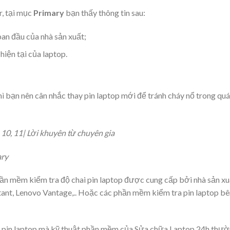
 tại mục
Primary
bạn thấy thông tin sau:
an đầu của nhà sản xuất;
iện tại của laptop.
hì bạn nên cân nhắc thay pin laptop mới để tránh cháy nổ trong quá
ary
ần mềm kiểm tra độ chai pin laptop được cung cấp bởi nhà sản xu
ant, Lenovo Vantage,.. Hoặc các phần mềm kiểm tra pin laptop bê
chai pin laptop mà kỹ thuật phần mềm của Sửa chữa Laptop 24h thư