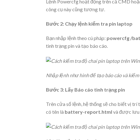
Lệnh Powercfg hoạt động trên cả CMD hoặc P
công cụ này cũng tương tự.
Bước 2: Chạy lệnh kiểm tra pin laptop
Bạn nhập lệnh theo cú pháp:
powercfg /ba
tình trạng pin và tạo báo cáo.
Nhập lệnh như hình để tạo báo cáo và kiểm t
Bước 3: Lấy Báo cáo tình trạng pin
Trên cửa sổ lệnh, hệ thống sẽ cho biết vị tr
có tên là
battery-report.html
và được lưu