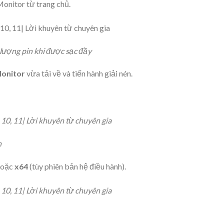
nitor từ trang chủ.
lượng pin khi được sạc đầy
Monitor
vừa tải về và tiến hành giải nén.
n
oặc
x64
(tùy phiên bản hệ điều hành).