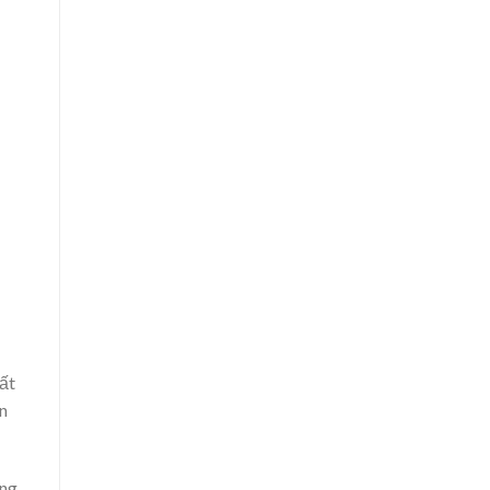
ất
n
ờng