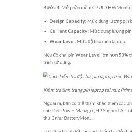
Bước 4:
Mở phần mềm CPUID HWMonitor,
Design Capacity:
Mức dung lượng pin b
Current Capacity:
Mức dung lượng pin h
Wear Level:
Mức độ hao mòn laptop;
Nếu độ chai pin
Wear Level lớn hơn 50%
t
trình sử dụng.
Kiểm tra tình trạng pin laptop tại mục Prim
Ngoài ra, bạn có thể tham khảo thêm các ph
như Dell Power Manager, HP Support Assist
thứ 3 như BatteryMon,…
Trên đây là chi tiết các cách kiểm tra độ 