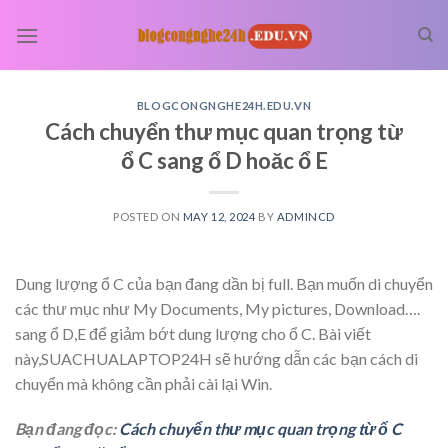
Skip
to
content
BLOGCONGNGHE24H.EDU.VN
Cách chuyển thư mục quan trọng từ
ổ C sang ổ D hoăc ổ E
POSTED ON
MAY 12, 2024
BY
ADMINCD
Dung lượng ổ C của bạn đang dần bị full. Bạn muốn di chuyển
các thư mục như My Documents, My pictures, Download….
sang ổ D,E để giảm bớt dung lượng cho ổ C. Bài viết
này,SUACHUALAPTOP24H sẽ hướng dẫn các bạn cách di
chuyển mà không cần phải cài lại Win.
Bạn đang đọc:
Cách chuyển thư mục quan trọng từ ổ C