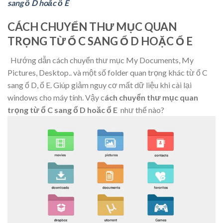
sang ổ D hoăc ổ E
CÁCH CHUYỂN THƯ MỤC QUAN
TRỌNG TỪ Ổ C SANG Ổ D HOẶC Ổ E
Hướng dẫn cách chuyển thư mục My Documents, My
Pictures, Desktop.. và một số folder quan trọng khác từ ổ C
sang ổ D, ổ E. Giúp giảm nguy cơ mất dữ liệu khi cài lại
windows cho máy tính. Vậy c
ách chuyển thư mục quan
trọng từ ổ C sang ổ D hoăc ổ E
như thế nào?