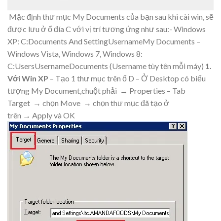
Mặc định thư mục My Documents của bạn sau khi cài win, sẽ
được lưu ở ổ đía C với vị trí tương ứng như sau:- Windows
XP: C:Documents And SettingUsernameMy Documents –
Windows Vista, Windows 7, Windows 8:
C:UsersUsernameDocuments (Username tùy tên mỗi máy)
1.
Với Win XP
– Tạo 1 thư mục trên ổ D – Ở Desktop có biểu
tượng My Document,chuột phải → Properties – Tab
Target → chọn Move → chọn thư mục đã tạo ở
trên → Apply và OK