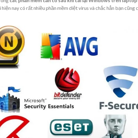
rong
các phần mềm cần có sau khi cài lại Windows trên laptop
ì hiện nay có rất nhiều phần mềm diệt virus và chắc hẳn bạn cũng 