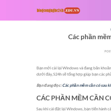
Skip
to
content
Các phần mềm 
POS
Bạn mới cài lại Windows và đang băn khoăn 
dưới đây, S24h sẽ tổng hợp giúp bạn các phầ
Bạn đang đọc:
Các phần mềm cần có sau k
CÁC PH
ẦN M
ỀM C
ẦN C
Sau khi cài đặt lại Windows, bạn tiến hành 