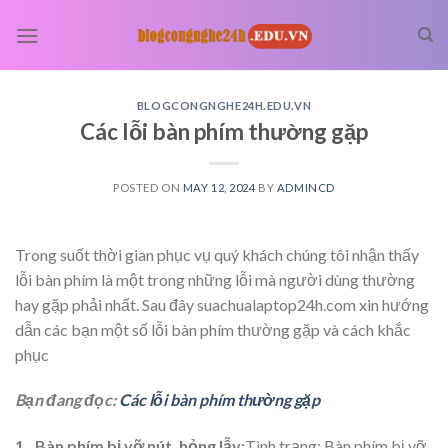
Skip
to
content
BLOGCONGNGHE24H.EDU.VN
Các lỗi bàn phím thường gặp
POSTED ON
MAY 12, 2024
BY
ADMINCD
Trong suốt thời gian phục vụ quý khách chúng tôi nhận thấy
lỗi bàn phím là một trong những lỗi mà người dùng thường
hay gặp phải nhất. Sau đây suachualaptop24h.com xin hướng
dẫn các bạn một số lỗi bàn phím thường gặp và cách khắc
phục
Bạn đang đọc:
Các lỗi bàn phím thường gặp
1.. Bàn phím bị vỡ nút, hỏng lẫy:
Tình trạng: Bàn phím bị vỡ