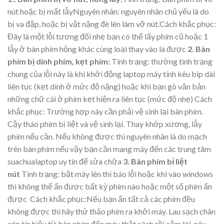
nút hoặc bị mất lẫyNguyên nhân: nguyên nhân chủ yếu là do
bị va đập, hoặc bị vật nặng đè lên làm vỡ nút.Cách khắc phục:
Đây là một lỗi tương đối nhẹ bạn có thể lấy phím cũ hoặc 1
lẫy ở bàn phím hỏng khác cùng loại thay vào là được
2. Bàn
phím bị dính phím, kẹt phím:
Tình trạng: thường tình trạng
chung của lỗi này là khi khởi động laptop máy tính kêu bip dài
liên tục (kẹt dính ở mức độ nặng) hoặc khi bạn gõ văn bản
những chữ cái ở phím kẹt hiện ra liên tục (mức độ nhẹ) Cách
khắc phục: Trường hợp này cần phải vệ sinh lại bàn phím.
Cậy tháo phím bị liệt và vệ sinh lại. Thay khớp xương, lẫy
phím nếu cần. Nếu không được thì nguyên nhân là do mạch
trên bàn phím nếu vậy bạn cần mang máy đến các trung tâm
suachualaptop uy tín để sửa chữa
3. Bàn phím bỉ liệt
nút
Tình trạng: bật máy lên thì báo lỗi hoặc khi vào windows
thì không thể ấn được bất kỳ phím nào hoặc một số phím ấn
được Cách khắc phục:Nếu bạn ấn tất cả các phím đều
không được thì hãy thử thảo phím ra khởi máy. Lau sạch chân
cáp tín hiệu từ bàn phím đến máy thật sạch rồi cắm lại. nêu