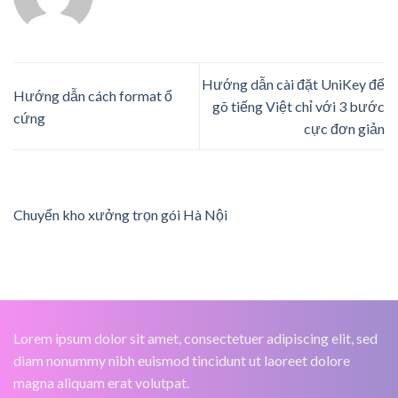
Hướng dẫn cài đặt UniKey để
Hướng dẫn cách format ổ
gõ tiếng Việt chỉ với 3 bước
cứng
cực đơn giản
Chuyển kho xưởng trọn gói Hà Nội
Lorem ipsum dolor sit amet, consectetuer adipiscing elit, sed
diam nonummy nibh euismod tincidunt ut laoreet dolore
magna aliquam erat volutpat.