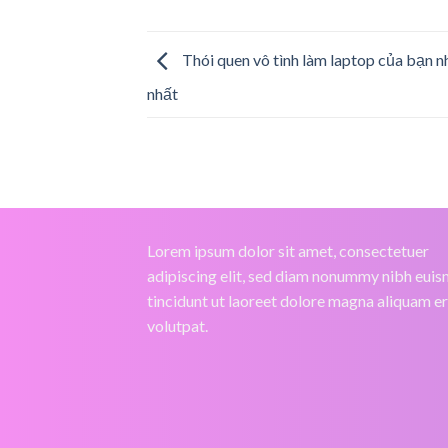
Thói quen vô tình làm laptop của bạn 
nhất
Lorem ipsum dolor sit amet, consectetuer
adipiscing elit, sed diam nonummy nibh eui
tincidunt ut laoreet dolore magna aliquam e
volutpat.