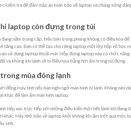
được kiểm tra để đảm bảo an toàn bảo vệ laptop và chúng xứng đán
hi laptop còn đựng trong túi
n đang nằm trong cặp. Nếu bên trong phòng không có điều hòa để 
 sẽ tăng cao. Bạn có thể tạo cho riêng laptop một lớp hộp vỏ bọc 
bạn sử dụng laptop thoải mái. Hộp đựng laptop này có chức năng
độ và không khí lạnh sẽ bị điều hòa bằng hơi ấm trong túi đựng.
p trong mùa đông lạnh
ởi động máy tính nếu bạn nghi ngờ màn hình bị lạnh. Không nên d
ài khác để làm ấm màn hình laptop.
nh tiếp xúc trực tiếp với những điều kiện thời tiết lạnh khi đang lá
nơi khác. Hãy nhớ bảo vệ laptop khỏi không khí ẩm ướt quá mức h
y sinh.