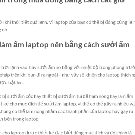
khi thời tiết quá lạnh. Vì laptop của bạn có thể bị đông cứng lại
 nó.
 làm ấm laptop nên bằng cách sưởi ấm
trời lạnh vào, hãy sưởi ấm nó bằng với nhiệt độ trong phòng trư
áp trên khi bạn đi ra ngoài – như vậy sẽ khiến cho laptop thích n
ược bật lên.
t bị sưởi ấm cốc hay thiết bị sưởi ấm túi để hâm nóng hay làm ấm
t kế cho mục đích để sưởi ấm laptop, vì thế có thể gây ra nhiều v
úng có thể làm nóng nhầm các thành phần của laptop hay gây ra
n bên trong laptop
m cho laptop được thiết kế đặc biệt đúng mục đích và đó chính là