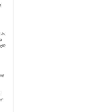
g
lưu
mà
 giữ
ùng
i
ay