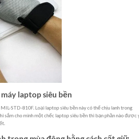
 máy laptop siêu bền
 MIL-STD-810F. Loại laptop siêu bền này có thể chịu lanh trong
thì sắm cho mình một chếc laptop siêu bền thì bạn phần nào được 
ết.
nh trong mùa đông bằng cách cất giữ