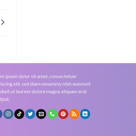
m ipsum dolor sit amet, consectetuer
iscing elit, sed diam nonummy nibh euismod
idunt ut laoreet dolore magna aliquam erat
tpat.