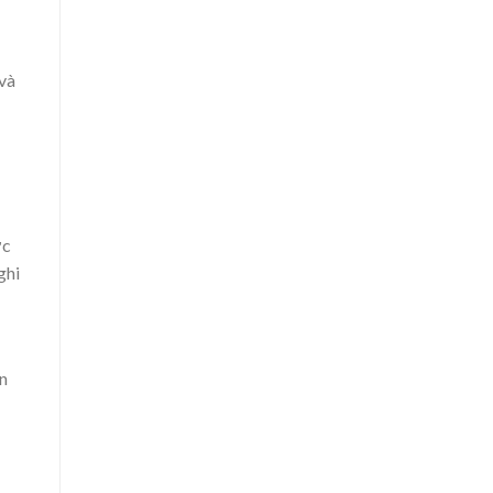
 và
ớc
ghi
ấn