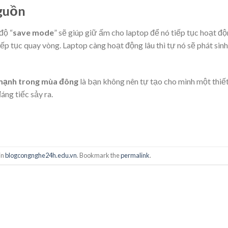
nguồn
độ “
save mode
” sẽ giúp giữ ấm cho laptop để nó tiếp tục hoạt độ
iếp tục quay vòng. Laptop càng hoạt động lâu thì tự nó sẽ phát sinh
 mạnh trong mùa đông
là bạn không nên tự tạo cho mình một thiết
ng tiếc sảy ra.
in
blogcongnghe24h.edu.vn
. Bookmark the
permalink
.