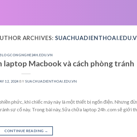
UTHOR ARCHIVES:
SUACHUADIENTHOAI.EDU.
BLOGCONGNGHE24H.EDU.VN
n laptop Macbook và cách phòng tránh
AY 12, 2024
BY
SUACHUADIENTHOAI.EDU.VN
phiền phức, khi chiếc máy này là một thiết bị ngốn điện. Nhưng đ
tránh sự cố này. Trong bài này, Sửa chữa laptop 24h .com sẽ giới t
CONTINUE READING
→