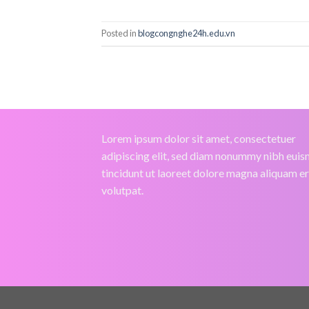
Posted in
blogcongnghe24h.edu.vn
Lorem ipsum dolor sit amet, consectetuer
adipiscing elit, sed diam nonummy nibh eui
tincidunt ut laoreet dolore magna aliquam e
volutpat.