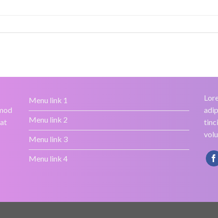
Lore
Menu link 1
smod
adip
Menu link 2
rat
tinc
volu
Menu link 3
Menu link 4