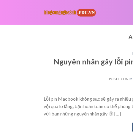
Skip
to
content
A
Nguyên nhân gây lỗi pi
POSTED ON
M
Lỗi pin Macbook không sạc sẽ gây ra nhiều 
vội quá lo lắng, bạn hoàn toàn có thể phòng 
với bạn những nguyên nhân gây lỗi […]