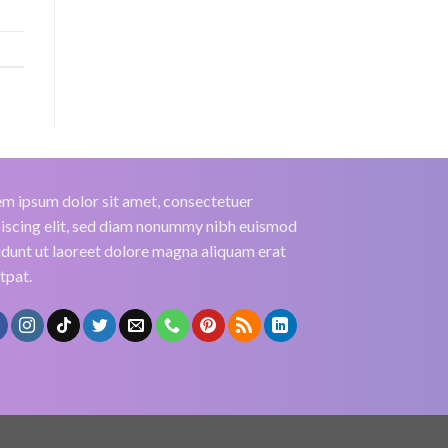
m ipsum dolor sit amet, consectetuer
iscing elit, sed diam nonummy nibh euismod
idunt ut laoreet dolore magna aliquam erat
tpat.