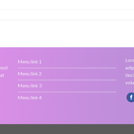
Lore
Menu link 1
smod
adip
Menu link 2
rat
tinc
volu
Menu link 3
Menu link 4