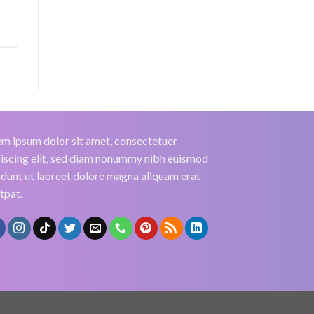
m ipsum dolor sit amet, consectetuer
iscing elit, sed diam nonummy nibh euismod
idunt ut laoreet dolore magna aliquam erat
tpat.