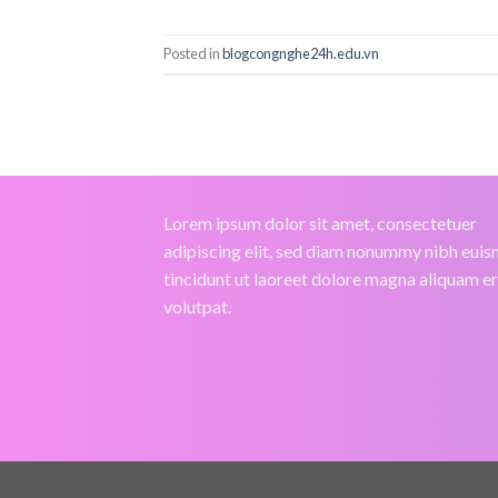
Posted in
blogcongnghe24h.edu.vn
Lorem ipsum dolor sit amet, consectetuer
adipiscing elit, sed diam nonummy nibh eui
tincidunt ut laoreet dolore magna aliquam e
volutpat.