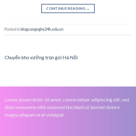
CONTINUE READING
→
Posted in
blogcongnghe24h.edu.vn
Chuyển kho xưởng trọn gói Hà Nội
Lorem ipsum dolor sit amet, consectetuer adipiscing elit, sed
diam nonummy nibh euismod tincidunt ut laoreet dolore
magna aliquam erat volutpat.